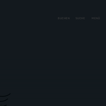
gen
ringen
BUCHEN
SUCHE
MENÜ