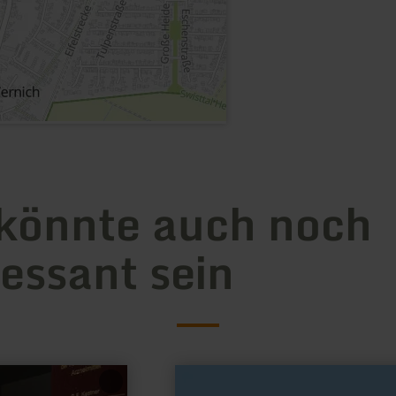
könnte auch noch
ressant sein
mehr
erfahren