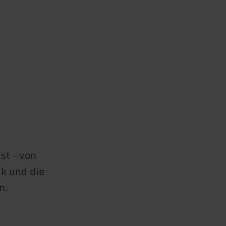
st – von
ik und die
n.