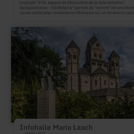
Le projet "VIA, espace de découverte de la voie romaine |
Agrippastrasse - Via Belgica" permet de "revivre" les ancienn
routes nationales romaines en Rhénanie sur un itinéraire cycl
et de randonnée. Des mises à jour et des reconstructions rend
l'art de la construction routière des Romains visible et vivable
en
savoir
plus
sur
:
Infohalle
Maria
Laach
Infohalle Maria Laach
Maria Laach