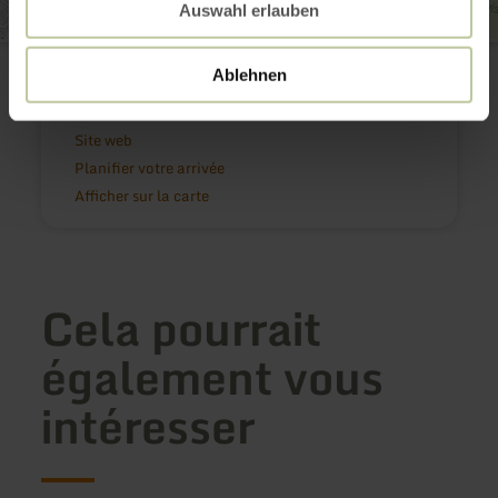
Auswahl erlauben
Weilerswist and District Pipe Band
Martin-Luther-Str.
Ablehnen
53919 Weilerswist
E-mail
Site web
Planifier votre arrivée
Afficher sur la carte
Cela pourrait
également vous
intéresser