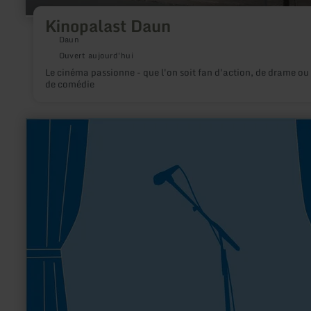
Kinopalast Daun
Daun
Ouvert aujourd'hui
Le cinéma passionne - que l'on soit fan d'action, de drame ou
de comédie
en
savoir
plus
sur
:
MGV
"Eintracht"
Metternich
1949
e.V.