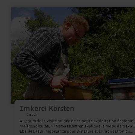
en
savoir
plus
sur
:
Imkerei
Körsten
Imkerei Körsten
Neroth
Au cours de la visite guidée de sa petite exploitation écologiqu
maître apiculteur Thomas Körsten explique le mode de travail
abeilles, leur importance pour la nature et la fabrication du