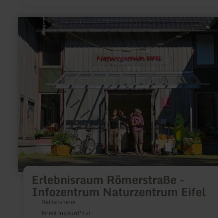
délicieux miel de l'Eifel.
en
savoir
plus
sur
:
Erlebnisraum
Römerstraße
-
Infozentrum
Naturzentrum
Eifel
Erlebnisraum Römerstraße -
Infozentrum Naturzentrum Eifel
Nettersheim
fermé aujourd'hui