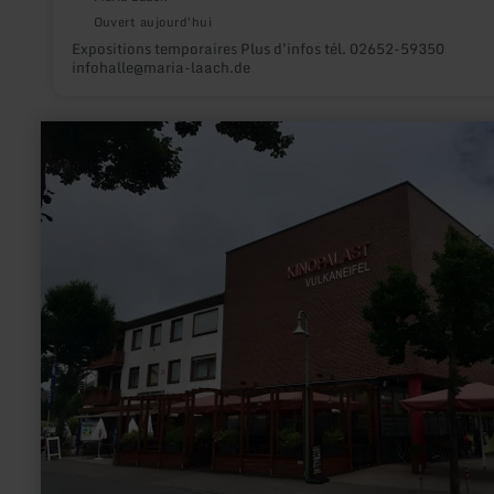
Ouvert aujourd'hui
Expositions temporaires Plus d'infos tél. 02652-59350
infohalle@maria-laach.de
en
savoir
plus
sur
:
Kinopalast
Daun