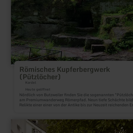
Römisches Kupferbergwerk
(Pützlöcher)
Kordel
Heute geöffnet
Nördlich von Butzweiler finden Sie die sogenannten "Pützlöch
am Premiumwanderweg Römerpfad. Neun tiefe Schächte bil
Relikte einer einer von der Antike bis zur Neuzeit reichenden E
und Steingewinnung. Heute lassen sich die Pützlöcher dank d
ortsansässigen Heimatvereins wieder auf Anfrage besichtigen
mehr
erfahren
zu: