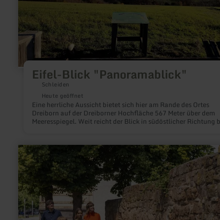
Eifel-Blick "Panoramablick"
Schleiden
Heute geöffnet
Eine herrliche Aussicht bietet sich hier am Rande des Ortes
Dreiborn auf der Dreiborner Hochfläche 567 Meter über dem
Meeresspiegel. Weit reicht der Blick in südöstlicher Richtung b
hin zu den Kuppen der Vulkaneifel.
mehr
erfahren
zu:
Stadtmauer