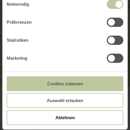
Notwendig
Präferenzen
Statistiken
Marketing
Cookies zulassen
Vogelbeobachtungsstation - Hallschlag
Am Kronenburger See
54611 Hallschlag
Auswahl erlauben
+49 6557 894
E-Mail
Ablehnen
Webseite
Anreise planen