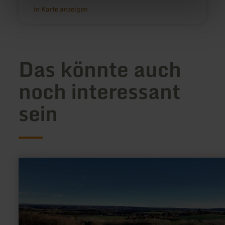
in Karte anzeigen
Das könnte auch
noch interessant
sein
mehr
erfahren
zu:
Eifel-
Blick
"Panoramablick"