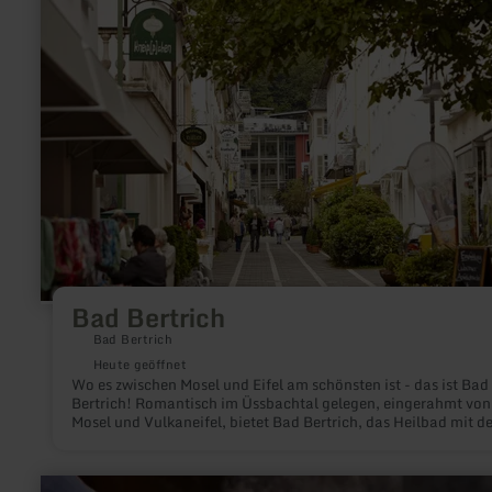
Bad
Bertrich
Bad Bertrich
Bad Bertrich
Heute geöffnet
Wo es zwischen Mosel und Eifel am schönsten ist - das ist Bad
Bertrich! Romantisch im Üssbachtal gelegen, eingerahmt von
Mosel und Vulkaneifel, bietet Bad Bertrich, das Heilbad mit de
einzigen Glaubersalztherme Deutschlands (32°C naturwarm)
Entspannung und Erholung in einer abwechslungsreichen
Umgebung.
mehr