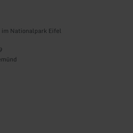
 im Nationalpark Eifel
9
Gemünd