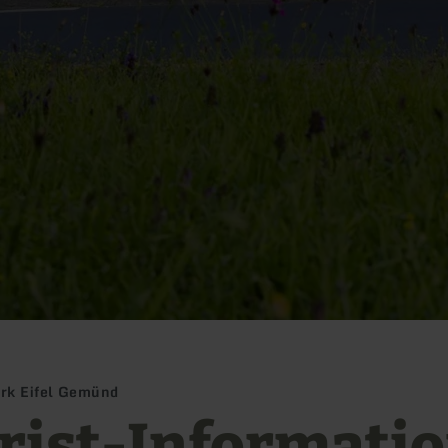
ark Eifel Gemünd
rist-Informati