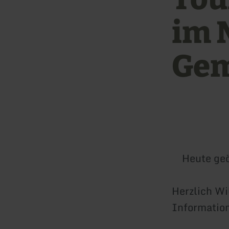
im 
Ge
Heute geö
Herzlich Wi
Informatio