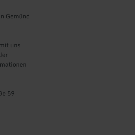
 in Gemünd
mit uns
der
rmationen
aße 59