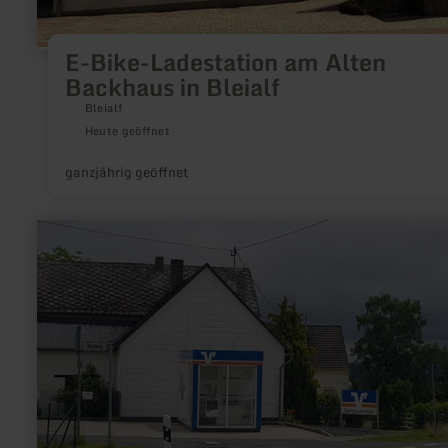
E-Bike-Ladestation am Alten
Backhaus in Bleialf
Bleialf
Heute geöffnet
ganzjährig geöffnet
mehr
erfahren
zu:
VR
Bank
RheinAhrEifel
eG
Filiale
in
Hirten-
Kreuznick