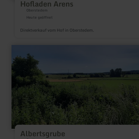
Hofladen Arens
Oberstedem
Heute geöffnet
Direktverkauf vom Hof in Oberstedem.
mehr
erfahren
zu:
Albertsgrube
Albertsgrube