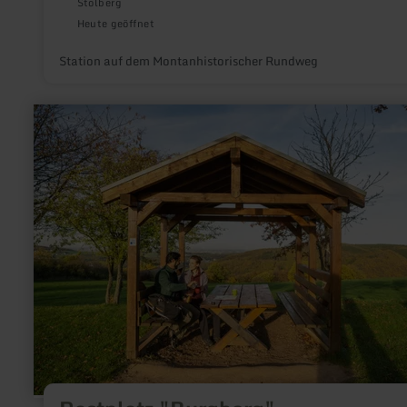
Stolberg
Heute geöffnet
Station auf dem Montanhistorischer Rundweg
mehr
erfahren
zu:
Rastplatz
"Burgberg"