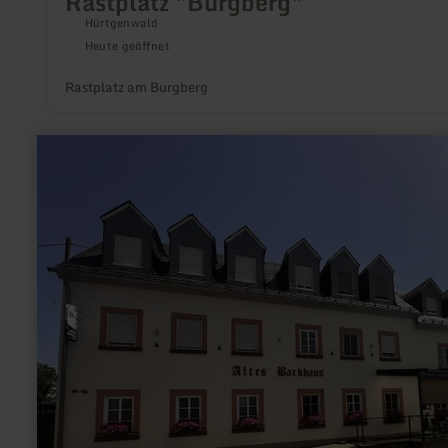
Rastplatz "Burgberg"
Hürtgenwald
Heute geöffnet
Rastplatz am Burgberg
mehr
erfahren
zu:
E-
Bike-
Ladestation
am
Alten
Backhaus
in
Bleialf