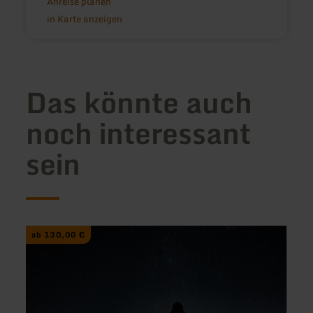
Anreise planen
in Karte anzeigen
Das könnte auch
noch interessant
sein
mehr
mehr
ab 130,00 €
ab 1
erfahren
erfah
zu:
zu:
SternenFührung
Offen
für
Stern
feste
Gruppen