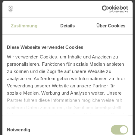
Eine Insel in einem Meer aus Licht
Zum Glück hat Nordrhein-Westfalen eine Insel
Zustimmung
Details
Über Cookies
der Dunkelheit: Die SternenLandschaft Eifel mit
dem Sternenpark Nationalpark Eifel. Die
Diese Webseite verwendet Cookies
Auszeichnung „Sternenpark“ wird nur den
wenigen Landstrichen verliehen, die einen
Wir verwenden Cookies, um Inhalte und Anzeigen zu
besonders sternenreichen Nachthimmel bieten.
personalisieren, Funktionen für soziale Medien anbieten
In der SternenLandschaft Eifel haben die
zu können und die Zugriffe auf unsere Website zu
Kommunen Richtlinien für eine
analysieren. Außerdem geben wir Informationen zu Ihrer
sternenfreundliche Beleuchtung verabschiedet.
Verwendung unserer Website an unsere Partner für
Auch die Stadt Schleiden ist dabei. Das
soziale Medien, Werbung und Analysen weiter. Unsere
Partner führen diese Informationen möglicherweise mit
gewährleistet auch in Zukunft den Blick auf
weiteren Daten zusammen, die Sie ihnen bereitgestellt
zahllose Himmelsphänomene.
haben oder die sie im Rahmen Ihrer Nutzung der Dienste
gesammelt haben.
Nacht erleben: SternenBlicke
Einwilligungsauswahl
Notwendig