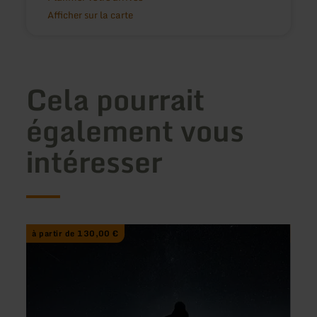
Afficher sur la carte
Cela pourrait
également vous
intéresser
en
en
à partir de 130,00 €
à pa
savoir
savoir
plus
plus
sur
sur
:
:
SternenFührung
Offen
für
Stern
feste