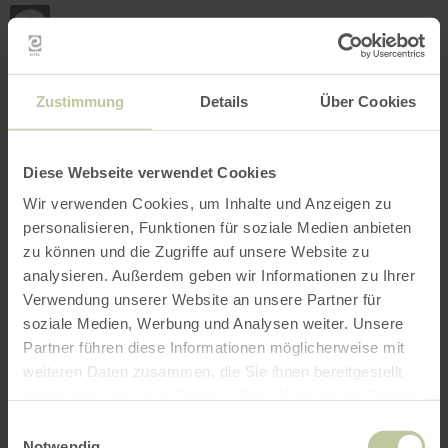
Zurück
Zum Hauptinhalt springen
Zur Suche springen
Zur Hauptnavigation springe
Zum Footer springen
zur
Startseite
BUCHEN
SUCHE
MENÜ
Nachfolgend aufgelistetes Freizeitangebot
Zustimmung
Details
Über Cookies
wurde vom Anbieter Naturpark Nordeifel e.V.
auf der Buchungsplattform Regiondo
eingestellt. Für den Inhalt ist ausschließlich
Diese Webseite verwendet Cookies
der Anbieter Naturpark Nordeifel e.V.
Wir verwenden Cookies, um Inhalte und Anzeigen zu
verantwortlich.
personalisieren, Funktionen für soziale Medien anbieten
zu können und die Zugriffe auf unsere Website zu
analysieren. Außerdem geben wir Informationen zu Ihrer
Verwendung unserer Website an unsere Partner für
soziale Medien, Werbung und Analysen weiter. Unsere
Partner führen diese Informationen möglicherweise mit
weiteren Daten zusammen, die Sie ihnen bereitgestellt
haben oder die sie im Rahmen Ihrer Nutzung der Dienste
gesammelt haben.
Einwilligungsauswahl
Notwendig