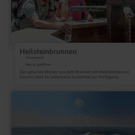
Heilsteinbrunnen
Simmerath
Heute geöffnet
Das gesunde Wasser aus dem Brunnen am Heilsteinhaus in
Einruhr steht für jedermann kostenfrei zur Verfügung.
mehr
erfahren
zu:
Baumeister
mit
Biss
–
wie
der