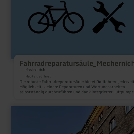
Fahrradreparatursäule_Mechernic
Mechernich
Heute geöffnet
Die robuste Fahrradreparatursäule bietet Radfahrern jederzeit
Möglichkeit, kleinere Reparaturen und Wartungsarbeiten
selbstständig durchzuführen und dank integrierter Luftpumpe
vielseitigem Werkzeugset schnell wieder sicher mobil zu sein.
mehr
erfahren
zu:
KOMM
(Pleußmühle)