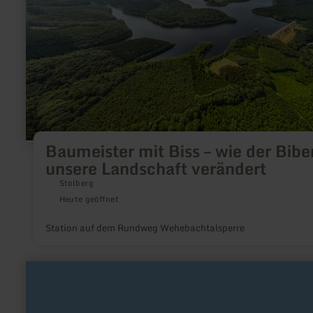
Biber
unsere
Landschaft
verändert
Baumeister mit Biss – wie der Bibe
unsere Landschaft verändert
Stolberg
Heute geöffnet
Station auf dem Rundweg Wehebachtalsperre
mehr
erfahren
zu:
Fahrradreparatursäule_Mechernich