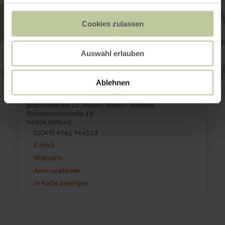
Cookies zulassen
Auswahl erlauben
Ablehnen
Bibliothek der Dr. Hanns-Simon-Stiftung
Brodenheckstraße 13
54634 Bitburg
(0049) 6561 964513
E-Mail
Webseite
Anreise planen
in Karte anzeigen