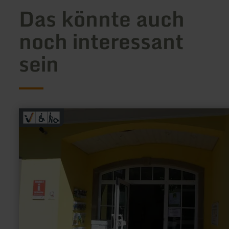
Das könnte auch
noch interessant
sein
mehr
erfahren
zu:
Tourist
Information
Bad
Bertrich