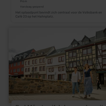
Prüm
Vandaag geopend
Het oplaadpunt bevindt zich centraal voor de Volksbank en
Café 23 op het Hahnplatz.
meer
informatie
over:
Bad
Münstereifel:
kuuroord
en
city-
outlet