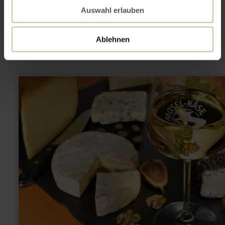
Dit kan ook
Auswahl erlauben
interessant zijn
Ablehnen
meer
informatie
over:
Mosel-
Käse-
Event