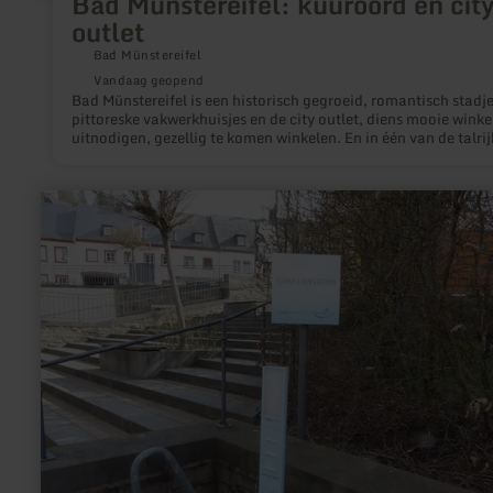
Bad Münstereifel: kuuroord en cit
outlet
Bad Münstereifel
Vandaag geopend
Bad Münstereifel is een historisch gegroeid, romantisch stadj
pittoreske vakwerkhuisjes en de city outlet, diens mooie winke
uitnodigen, gezellig te komen winkelen. En in één van de talrij
gezellige cafés en restaurants kun je heerlijk tot rust komen.
meer
informatie
over:
E-
Bike-
Ladestation
in
Schönecken,
Nims-
Radweg