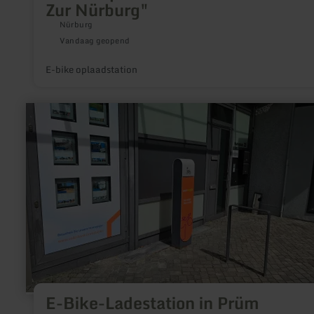
Zur Nürburg"
Nürburg
Vandaag geopend
E-bike oplaadstation
meer
informatie
over:
E-
Bike-
Ladestation
in
Prüm
E-Bike-Ladestation in Prüm