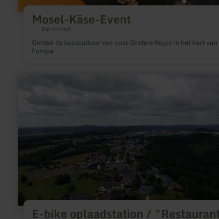
Mosel-Käse-Event
Dierscheid
Ontdek de kaascultuur van onze Grotere Regio in het hart van
Europa!
meer
informatie
over:
E-
bike
oplaadstation
/
"Restaurant
Zur
Nürburg"
E-bike oplaadstation / "Restauran