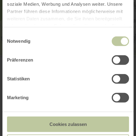
soziale Medien, Werbung und Analysen weiter. Unsere
Partner führen diese Informationen möglicherweise mit
weiteren Daten zusammen, die Sie ihnen bereitgestellt
haben oder die sie im Rahmen Ihrer Nutzung der Dienste
gesammelt haben.
Einwilligungsauswahl
Notwendig
Bibliothek der Dr. Hanns-Simon-Stiftung
Präferenzen
Brodenheckstraße 13
54634 Bitburg
(0049) 6561 964513
Statistiken
E-mail
Website
Aankomst plannen
Marketing
Op kaart weergeven
Cookies zulassen