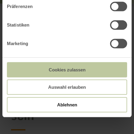
Tourist-Information Wittlich Stadt & Land
Präferenzen
Marktplatz / Neustraße 2
54516 Wittlich
0049 6571 146624
Statistiken
E-Mail
Webseite
Marketing
Anreise planen
in Karte anzeigen
Cookies zulassen
Das könnte auch
Auswahl erlauben
noch interessant
Ablehnen
sein