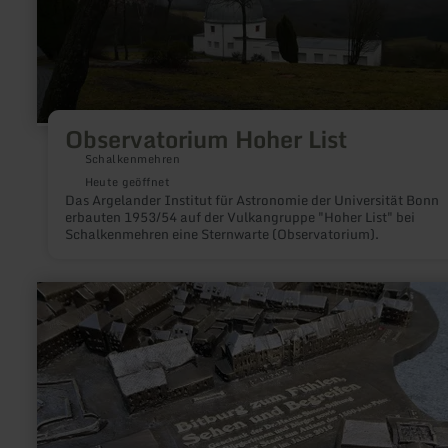
Observatorium Hoher List
Schalkenmehren
Heute geöffnet
Das Argelander Institut für Astronomie der Universität Bonn
erbauten 1953/54 auf der Vulkangruppe "Hoher List" bei
Schalkenmehren eine Sternwarte (Observatorium).
mehr
erfahren
zu:
Stadtmodell
von
Bitburg