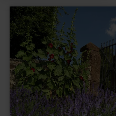
mehr
erfahren
zu:
Pfarr-
&amp;
Kräutergarten
Greimerath