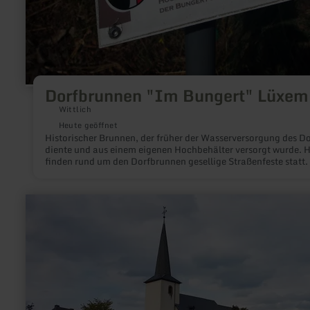
Dorfbrunnen "Im Bungert" Lüxem
Wittlich
Heute geöffnet
Historischer Brunnen, der früher der Wasserversorgung des Do
diente und aus einem eigenen Hochbehälter versorgt wurde. 
finden rund um den Dorfbrunnen gesellige Straßenfeste statt.
Brunnen ist Station 8 des historischen Dorfrundgangs.
mehr
erfahren
zu:
St.
Georg
Kirche
Greimerath