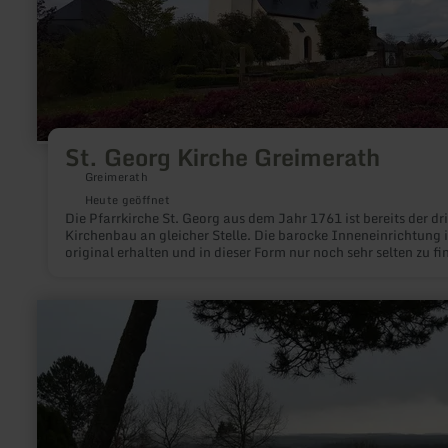
St. Georg Kirche Greimerath
Greimerath
Heute geöffnet
Die Pfarrkirche St. Georg aus dem Jahr 1761 ist bereits der dri
Kirchenbau an gleicher Stelle. Die barocke Inneneinrichtung i
original erhalten und in dieser Form nur noch sehr selten zu fi
Den Hochaltar schmückt die Statue des heiligen Georg.
mehr
erfahren
zu:
Observatorium
Hoher
List