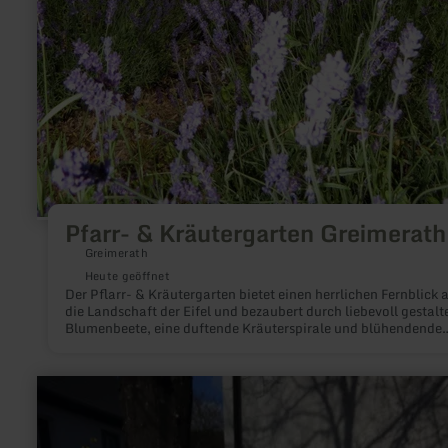
Pfarr- & Kräutergarten Greimerath
Greimerath
Heute geöffnet
Der Pflarr- & Kräutergarten bietet einen herrlichen Fernblick 
die Landschaft der Eifel und bezaubert durch liebevoll gestalt
Blumenbeete, eine duftende Kräuterspirale und blühendende
Obstbäume. Er ist Begegnugsstätte für die Greimerather und
Anlauf- und Picknickstelle für Wanderer auf dem Pfarrsteig u
Radler des Maare-Mosel-Radwegs.
mehr
erfahren
zu:
Dorfbrunnen
"Im