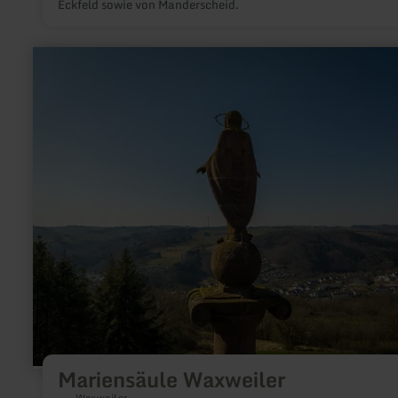
Eckfeld sowie von Manderscheid.
mehr
erfahren
zu:
Mariensäule
Waxweiler
Mariensäule Waxweiler
Waxweiler