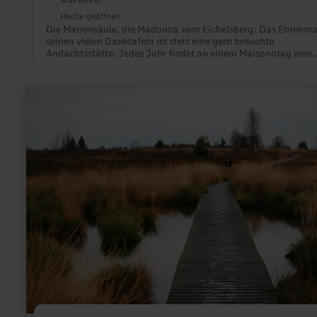
Heute geöffnet
Die Mariensäule, die Madonna vom Eichelsberg: Das Ehrenma
seinen vielen Danktafeln ist stets eine gern besuchte
Andachtsstätte. Jedes Jahr findet an einem Maisonntag eine
Prozession von der Pfarrkirche bis zur Mariensäule statt.
mehr
erfahren
zu:
Naturpark
Hohes
Venn
-
Eifel