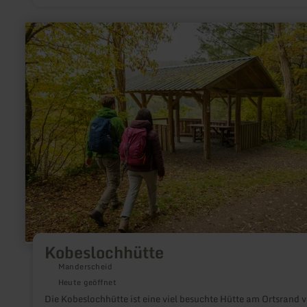
beachtliche bauliche Erscheinung.
mehr
erfahren
zu:
Kobeslochhütte
Kobeslochhütte
Manderscheid
Heute geöffnet
Die Kobeslochhütte ist eine viel besuchte Hütte am Ortsrand 