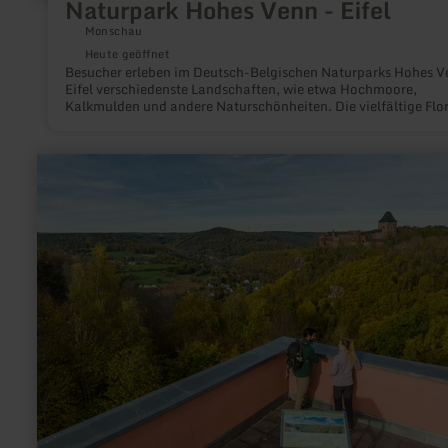
Naturpark Hohes Venn - Eifel
Monschau
Heute geöffnet
Besucher erleben im Deutsch-Belgischen Naturparks Hohes V
Eifel verschiedenste Landschaften, wie etwa Hochmoore,
Kalkmulden und andere Naturschönheiten. Die vielfältige Flor
beeindruckt ebenso wie geologische Besonderheiten.
Kennzeichnende landschaftliche Merkmale für die Region sin
Waldgebiete, malerische Seen und Flüsse sowie weitgezogene
mehr
Berghöhen.
erfahren
zu:
Eifel-
Blick
"Nideggen
Jugendherberge"