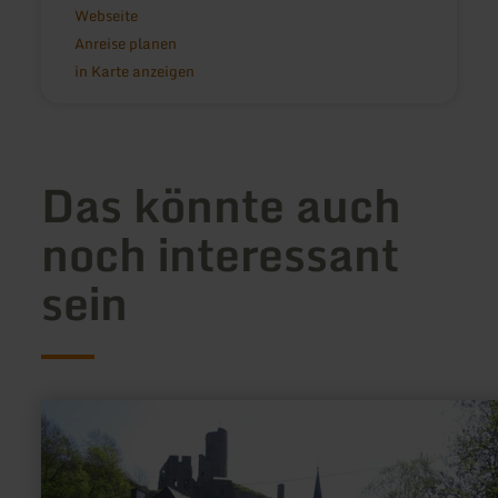
Webseite
Anreise planen
in Karte anzeigen
Das könnte auch
noch interessant
sein
mehr
erfahren
zu:
Katholische
Pfarrkirche
Kreuzerhöhung