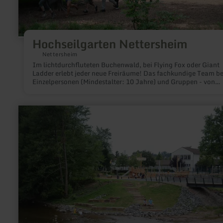
Hochseilgarten Nettersheim
Nettersheim
Im lichtdurchfluteten Buchenwald, bei Flying Fox oder Giant
Ladder erlebt jeder neue Freiräume! Das fachkundige Team be
Einzelpersonen (Mindestalter: 10 Jahre) und Gruppen - von
Schulklassen bis Teamtrainings und Betriebsausflügen.
mehr
erfahren
zu:
Wasserspielplatz
am
Rommelsbach