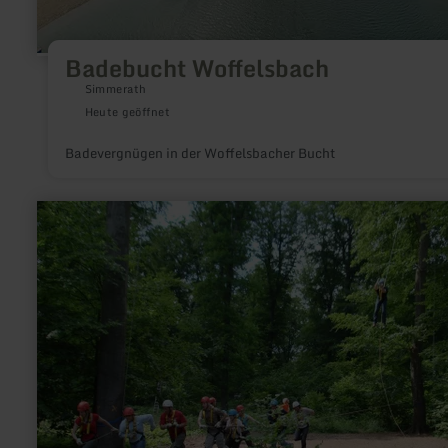
Badebucht Woffelsbach
Simmerath
Heute geöffnet
Badevergnügen in der Woffelsbacher Bucht
mehr
erfahren
zu:
Hochseilgarten
Nettersheim