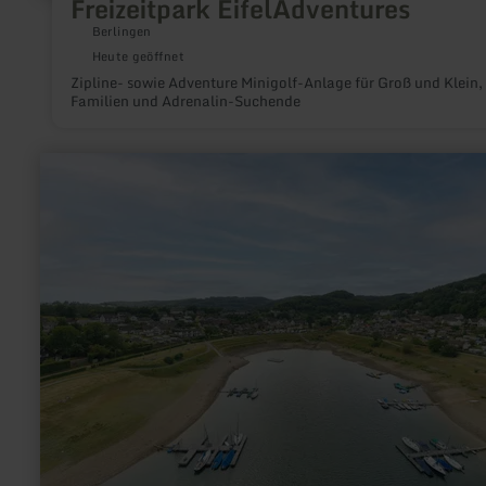
Freizeitpark EifelAdventures
Berlingen
Heute geöffnet
Zipline- sowie Adventure Minigolf-Anlage für Groß und Klein,
Familien und Adrenalin-Suchende
mehr
erfahren
zu:
Badebucht
Woffelsbach