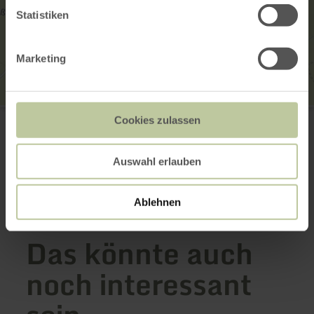
Statistiken
Marketing
Spielplatz Bolsdorf
Cookies zulassen
Im Bachgarten
54576 Hillesheim-Bolsdorf
Anreise planen
Auswahl erlauben
in Karte anzeigen
Ablehnen
Das könnte auch
noch interessant