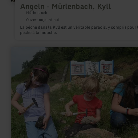
Angeln - Mürlenbach, Kyll
Mürlenbach
Ouvert aujourd'hui
La pêche dans la Kyll est un véritable paradis, y compris pour 
pêche à la mouche.
en
savoir
plus
sur
:
Geoacker
Gerolstein