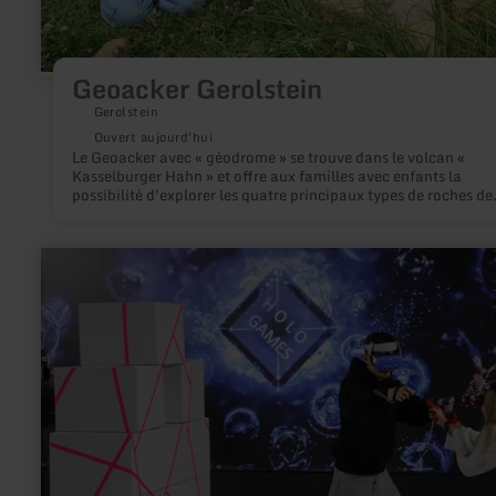
Geoacker Gerolstein
Gerolstein
Ouvert aujourd'hui
Le Geoacker avec « géodrome » se trouve dans le volcan «
Kasselburger Hahn » et offre aux familles avec enfants la
possibilité d'explorer les quatre principaux types de roches de
l'Eifel volcanique. Les sacs géologiques peuvent être achetés 
prix de 9,50€ à l'office de tourisme de Gerolstein.
en
savoir
plus
sur
:
Holo
Games
VR
World
–
Virtual
Reality
&amp;
Freizeitspaß