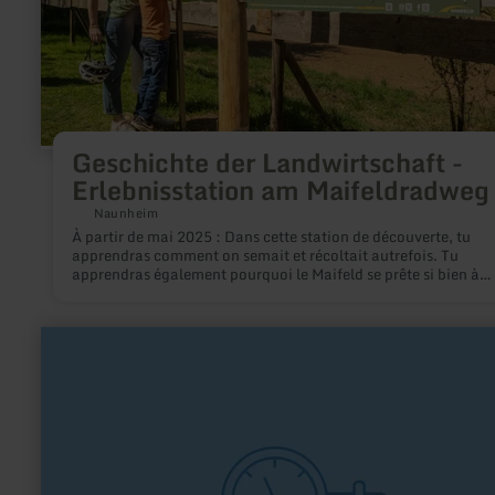
Geschichte der Landwirtschaft -
Erlebnisstation am Maifeldradweg
Naunheim
À partir de mai 2025 : Dans cette station de découverte, tu
apprendras comment on semait et récoltait autrefois. Tu
apprendras également pourquoi le Maifeld se prête si bien à
l'agriculture. Pourquoi ne pas jeter un coup d'œil dans le pass
en
savoir
plus
sur
:
TTC
Vernich
1949
e.V.