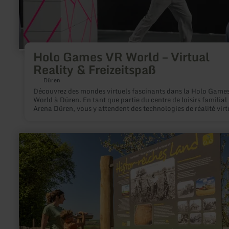
Holo Games VR World – Virtual
Reality & Freizeitspaß
Düren
Découvrez des mondes virtuels fascinants dans la Holo Game
World à Düren. En tant que partie du centre de loisirs familial
Arena Düren, vous y attendent des technologies de réalité virt
à la pointe et beaucoup de plaisir pour les amis, les familles, l
groupes et les entreprises.
en
savoir
plus
sur
:
Geschichte
der
Landwirtschaft
-
Erlebnisstation
am
Maifeldradweg