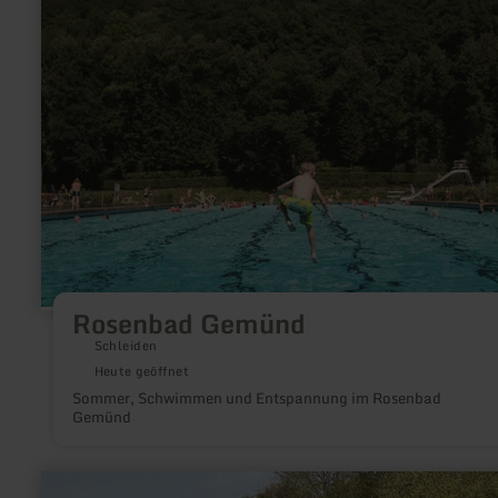
Rosenbad
Gemünd
Rosenbad Gemünd
Schleiden
Heute geöffnet
Sommer, Schwimmen und Entspannung im Rosenbad
Gemünd
mehr
erfahren