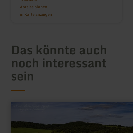
Anreise planen
in Karte anzeigen
Das könnte auch
noch interessant
sein
mehr
erfahren
zu:
Angeln
-
Gerolstein
Stausee