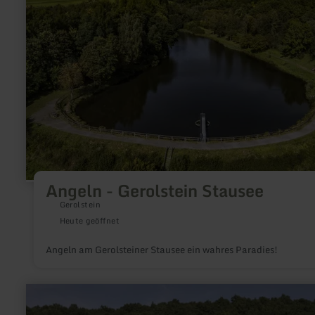
Angeln - Gerolstein Stausee
Gerolstein
Heute geöffnet
Angeln am Gerolsteiner Stausee ein wahres Paradies!
mehr
erfahren
zu: