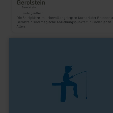
Gerolstein
Gerolstein
Heute geöffnet
Die Spielplätze im liebevoll angelegten Kurpark der Brunnens
Gerolstein sind magische Anziehungspunkte für Kinder jeden
Alters.
mehr
erfahren
zu:
Fliegenfischen
an
der
Olef