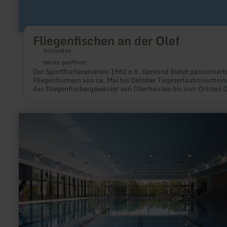
Fliegenfischen an der Olef
Schleiden
Heute geöffnet
Der Sportfischereiverein 1962 e.V. Gemünd bietet passioniert
Fliegenfischern von ca. Mai bis Oktober Tageserlaubnisschein
das Fliegenfischergewässer von Oberhausen bis zum Ortsteil O
Tageskarten sind erhältlich im Nationalpark-Tor Gemünd.
mehr
erfahren
zu:
Hallenbad
Rurbad