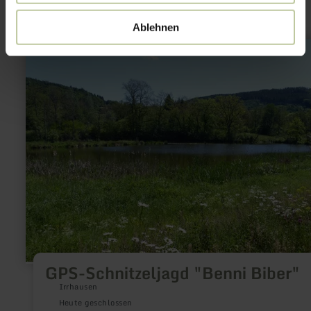
Ablehnen
mehr
erfahren
zu:
GPS-
Schnitzeljagd
"Benni
Biber"
GPS-Schnitzeljagd "Benni Biber"
Irrhausen
Heute geschlossen