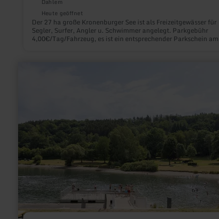
Dahlem
Heute geöffnet
Der 27 ha große Kronenburger See ist als Freizeitgewässer für
Segler, Surfer, Angler u. Schwimmer angelegt. Parkgebühr
4,00€/Tag/Fahrzeug, es ist ein entsprechender Parkschein am
Parkscheinautomaten zu ziehen.
mehr
erfahren
zu:
Naturbadestelle
am
Rurseezentrum