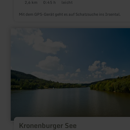
2,6 km
0:45 h
leicht
Distanz:
Dauer:
Anforderung:
Mit dem GPS-Gerät geht es auf Schatzsuche ins Irsental.
mehr
erfahren
zu:
Kronenburger
See
Kronenburger See