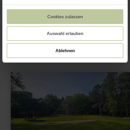
Das könnte auch
Cookies zulassen
noch interessant
Auswahl erlauben
sein
Ablehnen
mehr
erfahren
zu:
Kinderspielplatz
am
Kalvarienberg