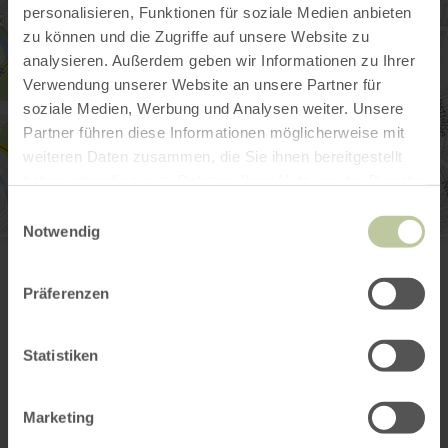
personalisieren, Funktionen für soziale Medien anbieten
zu können und die Zugriffe auf unsere Website zu
analysieren. Außerdem geben wir Informationen zu Ihrer
Verwendung unserer Website an unsere Partner für
soziale Medien, Werbung und Analysen weiter. Unsere
Partner führen diese Informationen möglicherweise mit
weiteren Daten zusammen, die Sie ihnen bereitgestellt
haben oder die sie im Rahmen Ihrer Nutzung der Dienste
gesammelt haben.
Einwilligungsauswahl
Notwendig
iPUNKT
Markt 6
52349 Düren
Präferenzen
(0049) 2421 252525
E-Mail
Webseite
Statistiken
Anreise planen
in Karte anzeigen
Marketing