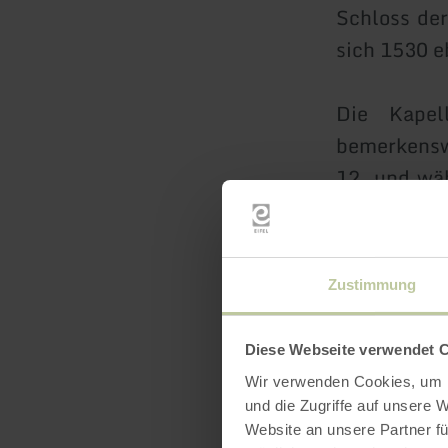
Schloss der
sich 1530 e
Die Kapel
bemerkensw
12. und wäh
Jülicher B
mehr) geht 
Bau wurde e
Zustimmung
1820, unte
Diese Webseite verwendet 
Prinz von O
Wir verwenden Cookies, um I
Schlosses, 
und die Zugriffe auf unsere 
Ruinenzusta
Website an unsere Partner fü