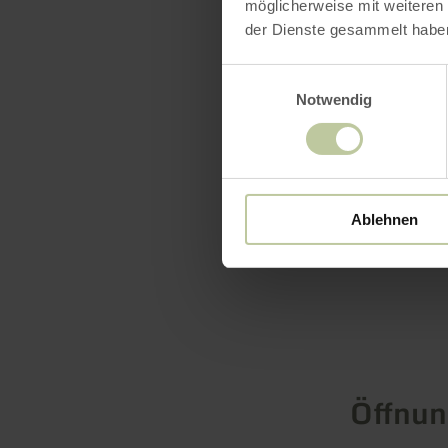
möglicherweise mit weiteren
der ältere
der Dienste gesammelt habe
großherzo
Staatsbesit
Einwilligungsauswahl
Notwendig
Pracht re
Baudenkmäl
Ablehnen
Öffnun