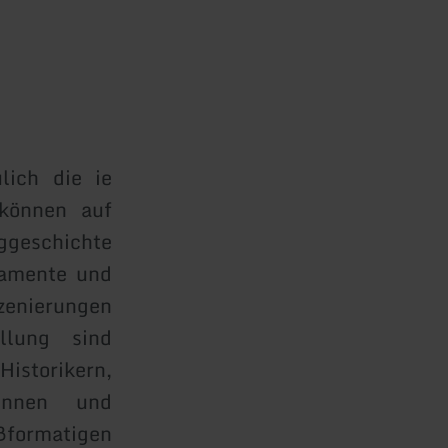
lich die ie
können auf
geschichte
damente und
szenierungen
llung sind
istorikern,
ginnen und
ßformatigen