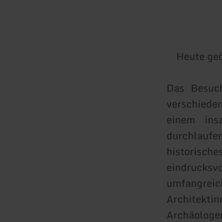
Heute geö
Das Besuch
verschied
einem ins
durchlaufe
historische
eindrucks
umfangreic
Architekt
Archäologe