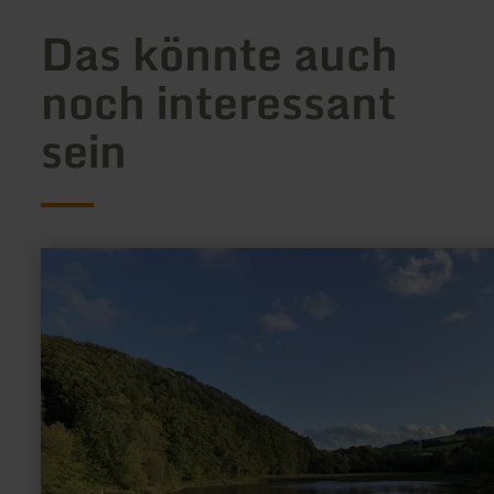
Das könnte auch
noch interessant
sein
mehr
erfahren
zu:
Angeln
-
Stadtkyll,
Wirftstausee