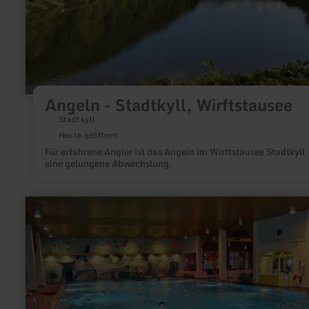
Angeln - Stadtkyll, Wirftstausee
Stadtkyll
Heute geöffnet
Für erfahrene Angler ist das Angeln im Wirftstausee Stadtkyll
eine gelungene Abwechslung.
mehr
erfahren
zu:
Freizeitbad
Prüm
(Hallenbad)