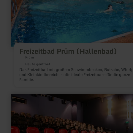
Freizeitbad Prüm (Hallenbad)
Prüm
Heute geöffnet
Das Freizeitbad mit großem Schwimmbecken, Rutsche, Whirl
und Kleinkindbereich ist die ideale Freizeitoase für die ganze
Familie.
mehr
erfahren
zu:
Das
Lumen