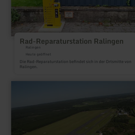
Rad-Reparaturstation Ralingen
Ralingen
Heute geöffnet
Die Rad-Reparaturstation befindet sich in der Ortsmitte von
Ralingen.
mehr
erfahren
zu:
Segelfliegen