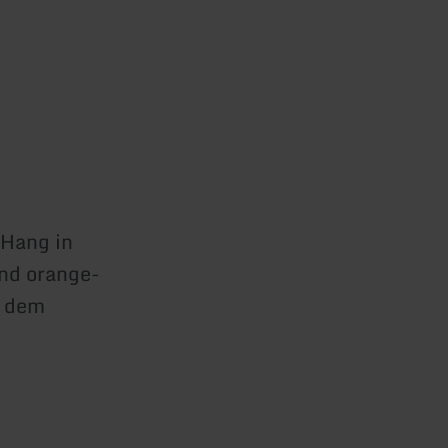
 Hang in
end orange-
s dem