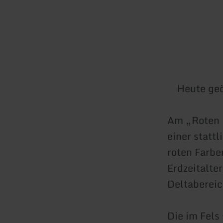
Heute geö
Am „Roten 
einer statt
roten Farbe
Erdzeitalte
Deltabereic
Die im Fels