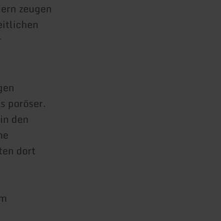
dern zeugen
itlichen
r
gen
s poröser.
 in den
ne
ten dort
em