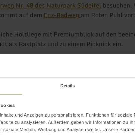
weg Nr. 48 des Naturpark Südeifel
besuchen. 
r kommt auf dem
Enz-Radweg
am Roten Puhl vorb
iche Holzliege mit Premiumblick auf den beei
ädt als Rastplatz und zu einem Picknick ein.
Impressionen
Details
Cookies
nhalte und Anzeigen zu personalisieren, Funktionen für soziale
Website zu analysieren. Außerdem geben wir Informationen zu I
r soziale Medien, Werbung und Analysen weiter. Unsere Partner