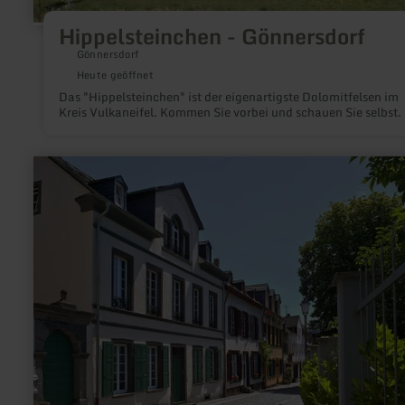
Hippelsteinchen - Gönnersdorf
Gönnersdorf
Heute geöffnet
Das "Hippelsteinchen" ist der eigenartigste Dolomitfelsen im
Kreis Vulkaneifel. Kommen Sie vorbei und schauen Sie selbst.
mehr
erfahren
zu:
Herrenstraße