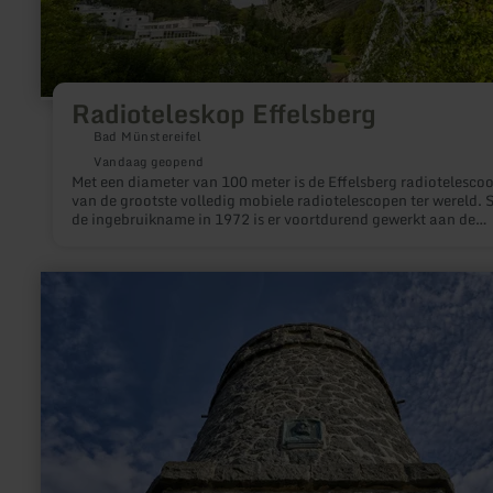
Radioteleskop Effelsberg
Bad Münstereifel
Vandaag geopend
Met een diameter van 100 meter is de Effelsberg radiotelesco
van de grootste volledig mobiele radiotelescopen ter wereld. 
de ingebruikname in 1972 is er voortdurend gewerkt aan de
verbetering van de technologie (bijv. een nieuw
antenneschoteloppervlak, betere ontvangers voor gegevens v
hoge kwaliteit, elektronica met extreem weinig ruis), zodat de
meer
telescoop vandaag de dag nog steeds wordt beschouwd als ee
informatie
de modernste telescopen ter wereld.
over:
Dronketoren