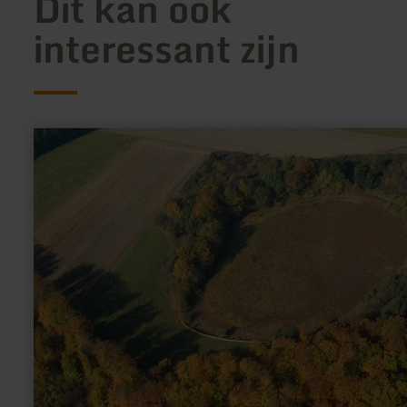
Dit kan ook
interessant zijn
meer
informatie
over:
Dürres
Maar