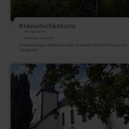
Krawutschketurm
Hürtgenwald
Vandaag geopend
13 meter hoge uitkijktoren met 76 treden bij het Eifel uitzicht
"Burgberg".
meer
informatie
over:
Katholische
Pfarrkirche
St.
Johannes
in
St.
Johann