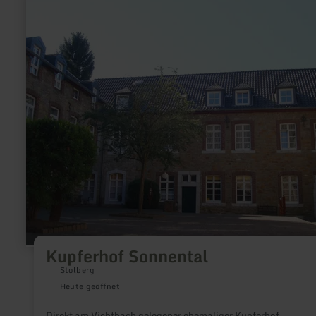
erfahren
zu:
Kupferhof
Sonnental
Kupferhof Sonnental
Stolberg
Heute geöffnet
Direkt am Vichtbach gelegener ehemaliger Kupferhof