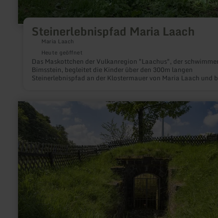
Steinerlebnispfad Maria Laach
Maria Laach
Heute geöffnet
Das Maskottchen der Vulkanregion "Laachus", der schwimme
Bimsstein, begleitet die Kinder über den 300m langen
Steinerlebnispfad an der Klostermauer von Maria Laach und b
ihnen mit Räseln und kindgerechten Tafeln den Vulkanismus
näher.
mehr
erfahren
zu:
Altstraßbachquelle