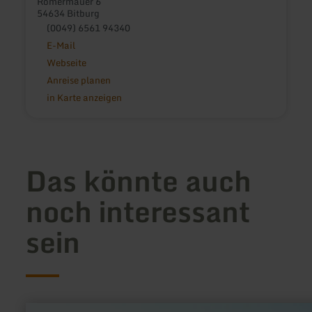
Römermauer 6
54634 Bitburg
(0049) 6561 94340
E-Mail
Webseite
Anreise planen
in Karte anzeigen
Das könnte auch
noch interessant
sein
mehr