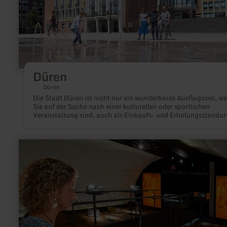
Düren
Düren
Die Stadt Düren ist nicht nur ein wunderbares Ausflugsziel, w
Sie auf der Suche nach einer kulturellen oder sportlichen
Veranstaltung sind, auch als Einkaufs- und Erholungsstandor
sie sich einen Namen gemacht.
mehr
erfahren
zu:
Archäologisches
Museum
Maifeld