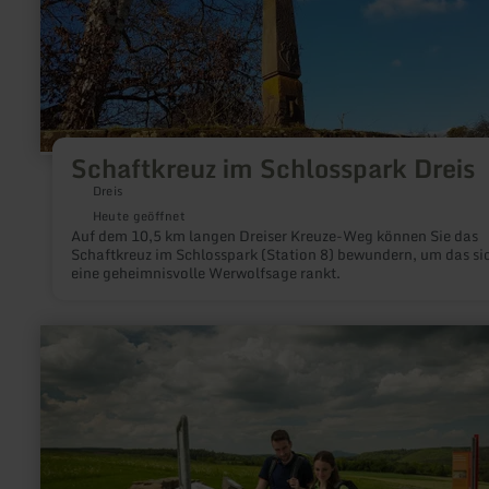
Schaftkreuz im Schlosspark Dreis
Dreis
Heute geöffnet
Auf dem 10,5 km langen Dreiser Kreuze-Weg können Sie das
Schaftkreuz im Schlosspark (Station 8) bewundern, um das si
eine geheimnisvolle Werwolfsage rankt.
mehr
erfahren
zu:
Museum
in
der
Landschaft
-
Römische