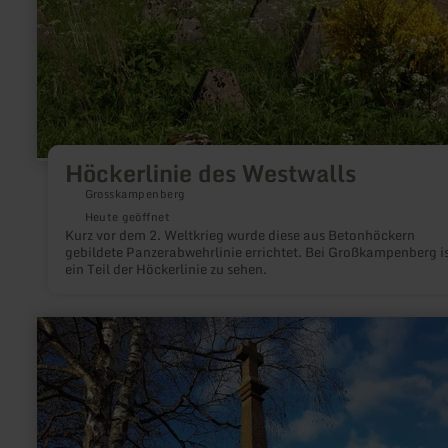
Höckerlinie des Westwalls
Grosskampenberg
Heute geöffnet
Kurz vor dem 2. Weltkrieg wurde diese aus Betonhöckern
gebildete Panzerabwehrlinie errichtet. Bei Großkampenberg i
ein Teil der Höckerlinie zu sehen.
mehr
erfahren
zu:
Schaftkreuz
im
Schlosspark
Dreis