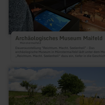
Archäologisches Museum Maifeld
Münstermaifeld
Dauerausstellung "Reichtum. Macht. Seelenheil" - Das
archäologische Museum in Münstermaifeld lädt unter dem Mo
„Reichtum. Macht. Seelenheil“ dazu ein, tiefer in die Geschic
des Maifelds einzutauchen. Dabei gehen Sie tatsächlich in die
Tiefe, denn das spannend inszenierte Museum befindet sich i
Gewölbekeller der alten Propstei.
mehr
erfahren
zu:
Höckerlinie
des
Westwalls