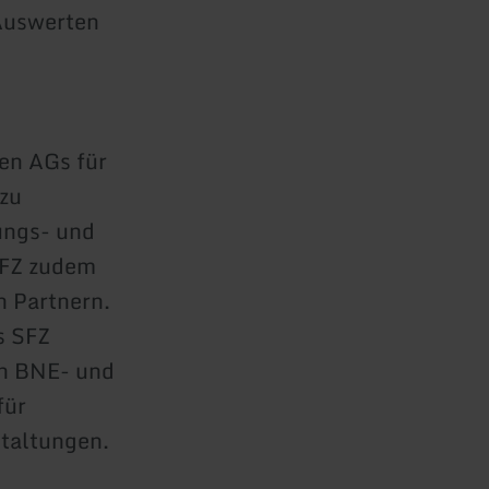
 Auswerten
en AGs für
zu
ungs- und
SFZ zudem
n Partnern.
s SFZ
en BNE- und
für
staltungen.