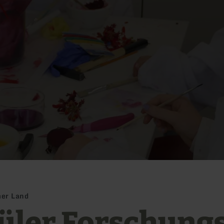
er Land
üler Forschung