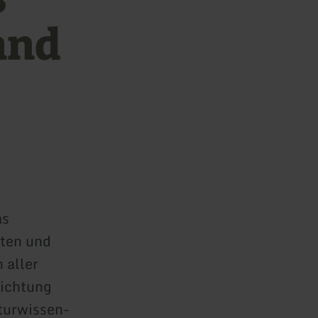
and
as
rten und
 aller
richtung
aturwissen-