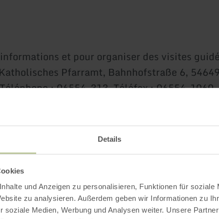
informations et pour organiser des visites guidé
 Katholisches Pfarramt, Bahnhofstraße 6, 5464
Téléphone : 06554-313, Téléfax : 06554-1060, 
eiler@t-online.de
 www.kirchengemeinde.waxweiler.com
Details
Plus d'information
Cookies
nhalte und Anzeigen zu personalisieren, Funktionen für soziale
Website zu analysieren. Außerdem geben wir Informationen zu I
r soziale Medien, Werbung und Analysen weiter. Unsere Partner