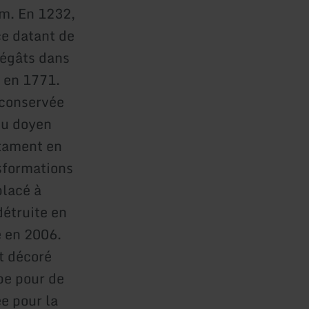
üm. En 1232,
ce datant de
dégâts dans
e en 1771.
 conservée
du doyen
stament en
sformations
placé à
détruite en
e en 2006.
t décoré
pe pour de
e pour la