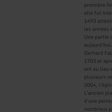
première fo
elle fut in
1493 attest
les années 
Une partie 
aujourd'hui
Gerhard Fab
1703 et apr
ont eu lieu
plusieurs re
2004, l'égli
L'ancien pl
d'une peint
nombreux pè