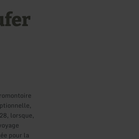
ufer
 promontoire
eptionnelle,
28, lorsque,
 voyage
née pour la