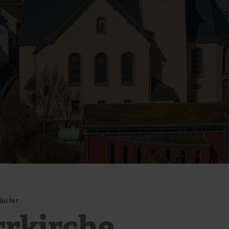
äufer
rrkirche