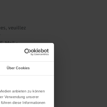
es, veuillez
9
E-Mail :
Über Cookies
s
 Medien anbieten zu können
hrer Verwendung unserer
 führen diese Informationen