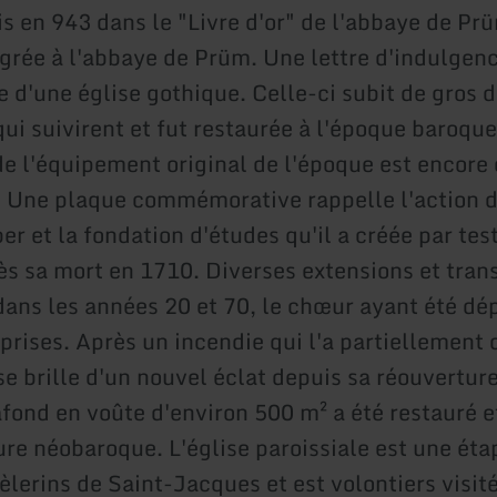
is en 943 dans le "Livre d'or" de l'abbaye de Pr
tégrée à l'abbaye de Prüm. Une lettre d'indulgen
e d'une église gothique. Celle-ci subit de gros 
qui suivirent et fut restaurée à l'époque baroqu
de l'équipement original de l'époque est encore
. Une plaque commémorative rappelle l'action 
er et la fondation d'études qu'il a créée par te
ès sa mort en 1710. Diverses extensions et tran
 dans les années 20 et 70, le chœur ayant été dé
prises. Après un incendie qui l'a partiellement 
se brille d'un nouvel éclat depuis sa réouvertur
afond en voûte d'environ 500 m² a été restauré e
ure néobaroque. L'église paroissiale est une éta
lerins de Saint-Jacques et est volontiers visité