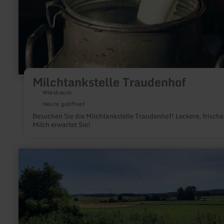
Milchtankstelle Traudenhof
Wiesbaum
Heute geöffnet
Besuchen Sie die Milchtankstelle Traudenhof! Leckere, frische
Milch erwartet Sie!
mehr
erfahren
zu:
Maschinenschacht