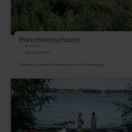
Maschinenschacht
Stolberg
Heute geöffnet
Station auf dem Montanhistorischer Rundweg
mehr
erfahren
zu:
ADAC-
Radservice-
Station
Zülpich