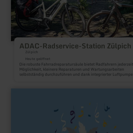
ADAC-Radservice-Station Zülpich
Zülpich
Heute geöffnet
Die robuste Fahrradreparatursäule bietet Radfahrern jederzeit
Möglichkeit, kleinere Reparaturen und Wartungsarbeiten
selbstständig durchzuführen und dank integrierter Luftpumpe
vielseitigem Werkzeugset schnell wieder sicher mobil zu sein.
mehr
erfahren
zu:
KG
Blau-
Weiß
Metternich
1956