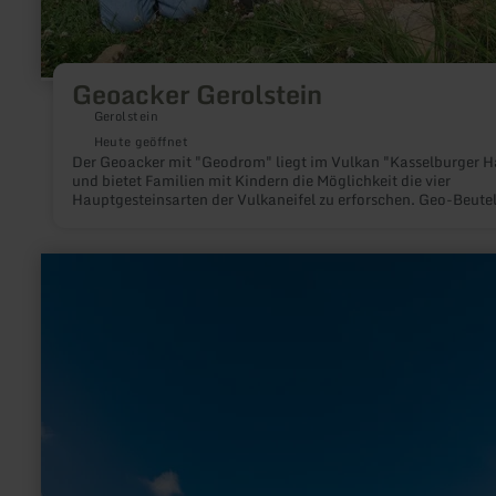
Geoacker Gerolstein
Gerolstein
Heute geöffnet
Der Geoacker mit "Geodrom" liegt im Vulkan "Kasselburger 
und bietet Familien mit Kindern die Möglichkeit die vier
Hauptgesteinsarten der Vulkaneifel zu erforschen. Geo-Beute
können für 9,50€ in der Tourist-Information Gerolstein erwo
werden.
mehr
erfahren
zu:
Tretbootfahren
-
Kronenburger
See