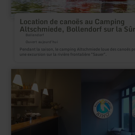
Location de canoës au Camping
Altschmiede, Bollendorf sur la Sû
Bollendorf
Ouvert aujourd'hui
Pendant la saison, le camping Altschmiede loue des canoës p
une excursion sur la rivière frontalière "Sauer".
en
savoir
plus
sur
:
Eifel-
Film-
Bühne