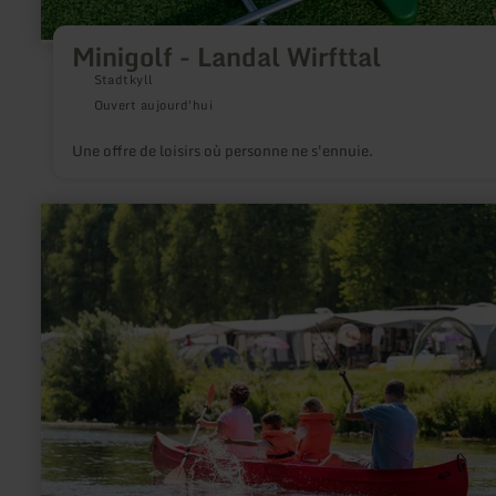
Minigolf - Landal Wirfttal
Stadtkyll
Ouvert aujourd'hui
Une offre de loisirs où personne ne s'ennuie.
en
savoir
plus
sur
:
Location
de
canoës
au
Camping
Altschmiede,
Bollendorf
sur
la
Sûre