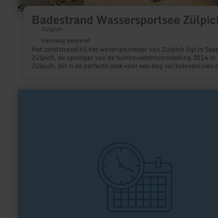
Badestrand Wassersportsee Zülpic
Zülpich
Vandaag geopend
Het zandstrand bij het watersportmeer van Zülpich ligt in See
Zülpich, de opvolger van de tuinbouwtentoonstelling 2014 in
Zülpich. Dit is de perfecte plek voor een dag vol belevenissen 
het hele gezin!
meer
informatie
over:
SSV
Weilerswist
Jugend