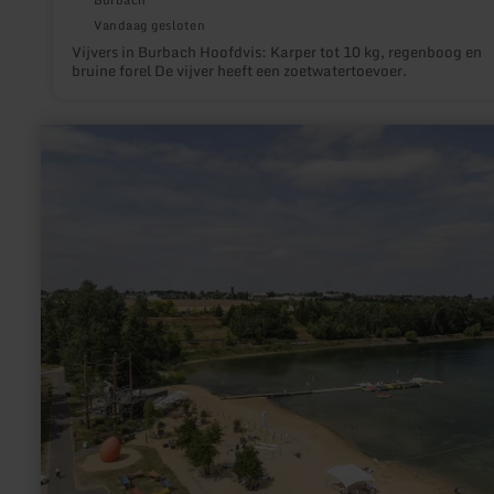
Burbach
Vandaag gesloten
Vijvers in Burbach Hoofdvis: Karper tot 10 kg, regenboog en
bruine forel De vijver heeft een zoetwatertoevoer.
meer
informatie
over:
Badestrand
Wassersportsee
Zülpich