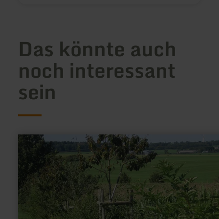
Das könnte auch
noch interessant
sein
mehr
erfahren
zu:
Kindererlebnisprogramm
"Ab
durch
die
Hecke"