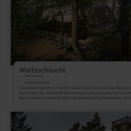
Wolfsschlucht
Wassenach
Heute geöffnet
Die wildromantische Wolfsschlucht lädt zu einem Ausflug ein.
kurz hinter der Ortschaft Wassenach entspringende Tönisstein
Bach passiert zunächst idyllisch gelegene Forellenteiche, um 
dahinter geradewegs mehrer Meter in die Tief zu stürzen und s
dann wild schlängelnd seinen Weg bis zum Brohlbach durch
vulkanische Aschen zu suchen.
mehr
erfahren
zu:
Weiselstein-