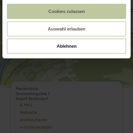
Cookies zulassen
Auswahl erlauben
Ablehnen
Mariensäule
Sonnenbergallee 1
54669 Bollendorf
E-Mail
Webseite
Anreise planen
in Karte anzeigen