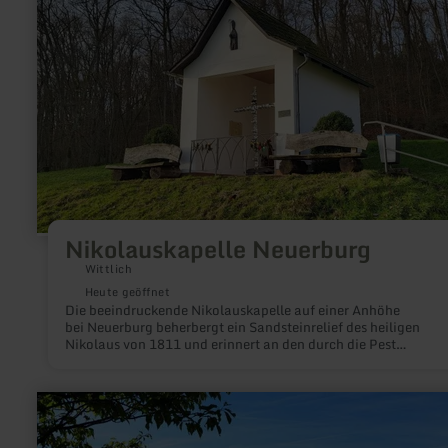
Nikolauskapelle
Neuerburg
Nikolauskapelle Neuerburg
Wittlich
Heute geöffnet
Die beeindruckende Nikolauskapelle auf einer Anhöhe
bei Neuerburg beherbergt ein Sandsteinrelief des heiligen
Nikolaus von 1811 und erinnert an den durch die Pest
ausgestorbenen Ort Hatzdorf.
mehr
erfahren
zu:
Panoramablick