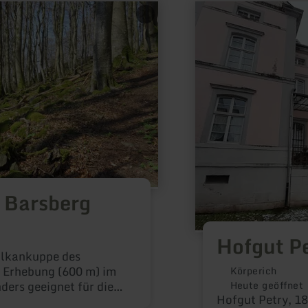
mehr
erfahren
zu:
Hofgut
Petry
 Barsberg
Hofgut P
ulkankuppe des
e Erhebung (600 m) im
Körperich
ers geeignet für die
Heute geöffnet
Hofgut Petry, 18
nlage. Ihre Erbauer