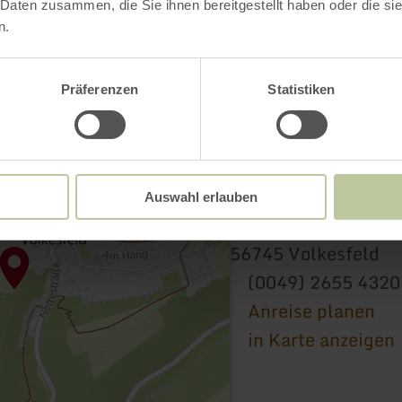
 Daten zusammen, die Sie ihnen bereitgestellt haben oder die s
n.
Präferenzen
Statistiken
Dorfgemeinschaftsh
Auswahl erlauben
Nettestrasse 6
56745 Volkesfeld
(0049) 2655 4320
Anreise planen
in Karte anzeigen