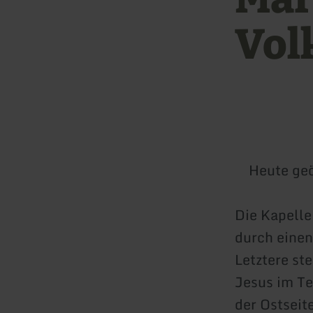
Vol
Heute geö
Die Kapelle
durch einen
Letztere st
Jesus im T
der Ostseit