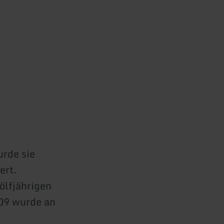
rde sie
ert.
wölfjährigen
09 wurde an