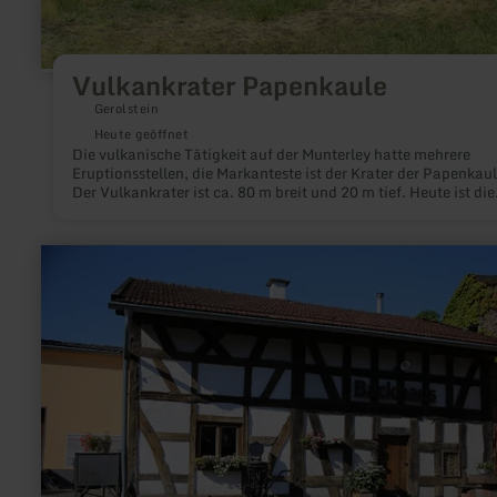
Vulkankrater Papenkaule
Gerolstein
Heute geöffnet
Die vulkanische Tätigkeit auf der Munterley hatte mehrere
Eruptionsstellen, die Markanteste ist der Krater der Papenkaul
Der Vulkankrater ist ca. 80 m breit und 20 m tief. Heute ist die
Papenkaule ein Geo- und Biotop ersten Ranges.
mehr
erfahren
zu:
Historische
Wassermühle
Birgel