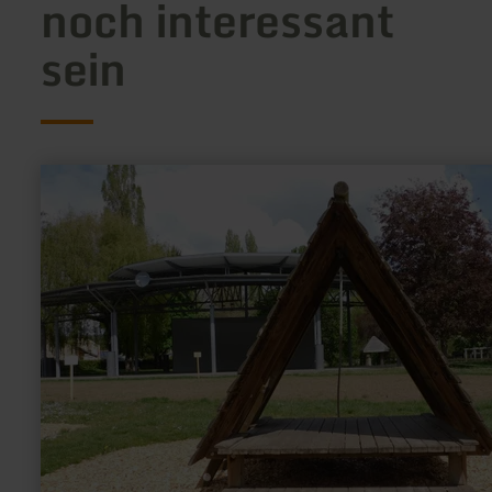
noch interessant
sein
mehr
erfahren
zu:
Abenteuer-
Spielplatz
Rosport