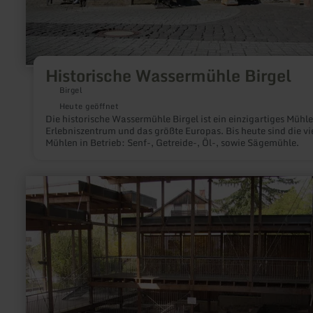
Historische Wassermühle Birgel
Birgel
Heute geöffnet
Die historische Wassermühle Birgel ist ein einzigartiges Mühl
Erlebniszentrum und das größte Europas. Bis heute sind die vi
Mühlen in Betrieb: Senf-, Getreide-, Öl-, sowie Sägemühle.
mehr
erfahren
zu:
Römische
Villa
Bollendorf