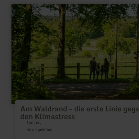
mehr
erfahren
zu:
Am
Waldrand
–
die
erste
Linie
gegen
den
Klimastress
Am Waldrand – die erste Linie geg
den Klimastress
Stolberg
Heute geöffnet