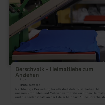
Heimatliebe
zum
Anziehen
Berschvolk - Heimatliebe zum
Anziehen
Esch
Heute geöffnet
Nachhaltige Bekleidung für alle die Eifeler Platt lieben! Mit
unseren Produkten und Motiven vermitteln wir Ihnen Heimatl
und die Leidenschaft an der Eifeler Mundart. "Eine Sprache, d
hoffentlich nie ausstirbt"