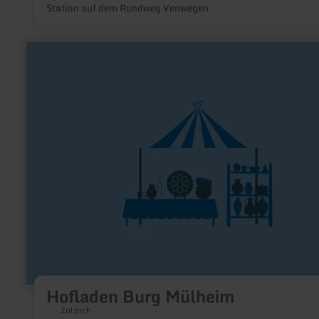
Station auf dem Rundweg Venwegen
mehr
erfahren
zu:
Hofladen
Burg
Mülheim
Hofladen Burg Mülheim
Zülpich