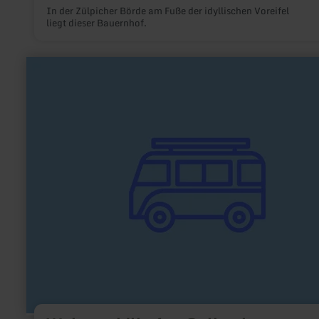
In der Zülpicher Börde am Fuße der idyllischen Voreifel
liegt dieser Bauernhof.
mehr
erfahren
zu:
Wohnmobilhafen
Golbach