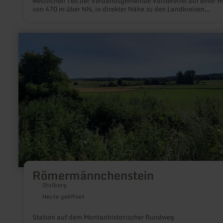
westlichen Teil der Verbandsgemeinde Vordereifel auf einer 
von 470 m über NN, in direkter Nähe zu den Landkreisen
Vulkaneifel und Ahrweiler. Die zentral im Ortskern gelegene
Josefskapelle wurde im Jahre 1858 auf den Ruinen einer älte
Kapelle errichtet.
mehr
erfahren
zu:
Römermännchenstein
Römermännchenstein
Stolberg
Heute geöffnet
Station auf dem Montanhistorischer Rundweg