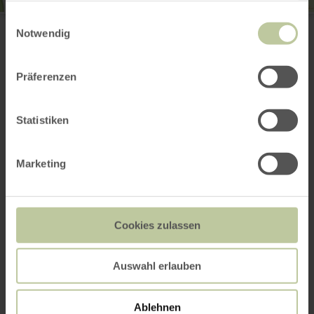
gesammelt haben.
Wohnmobilstellplatz Hubertushof
Einwilligungsauswahl
Hubertushof
Notwendig
53925 Kall Hubertushof
(0049) 2441 6520
E-Mail
Präferenzen
Webseite
Anreise planen
Statistiken
in Karte anzeigen
Marketing
Das könnte auch
Cookies zulassen
noch interessant
sein
Auswahl erlauben
Ablehnen