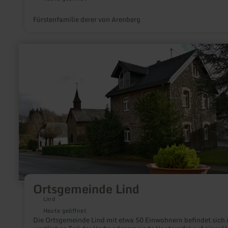
Fürstenfamilie derer von Arenberg
mehr
erfahren
zu:
Ortsgemeinde
Lind
Ortsgemeinde Lind
Lind
Heute geöffnet
Die Ortsgemeinde Lind mit etwa 50 Einwohnern befindet sich 