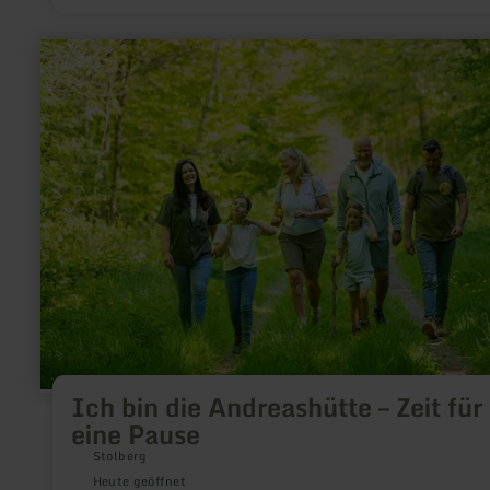
mehr
erfahren
zu:
Ich
bin
die
Andreashütte
–
Zeit
für
eine
Pause
Ich bin die Andreashütte – Zeit für
eine Pause
Stolberg
Heute geöffnet