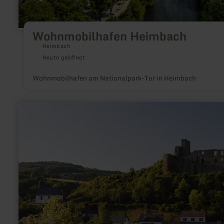
Wohnmobilhafen Heimbach
Heimbach
Heute geöffnet
Wohnmobilhafen am Nationalpark-Tor in Heimbach
mehr
erfahren
zu:
Ortsgemeinde
Virneburg