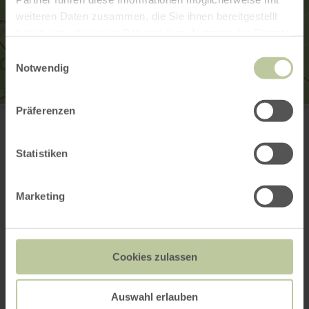
weiteren Daten zusammen, die Sie ihnen bereitgestellt
haben oder die sie im Rahmen Ihrer Nutzung der Dienste
gesammelt haben.
Einwilligungsauswahl
Notwendig
Wanderparkplatz Cafe Maus
Präferenzen
Waldcafe Maus
53945 Blankenheim-Nonnenbach
Webseite
Statistiken
Anreise planen
in Karte anzeigen
Marketing
Das könnte auch
Cookies zulassen
noch interessant
Auswahl erlauben