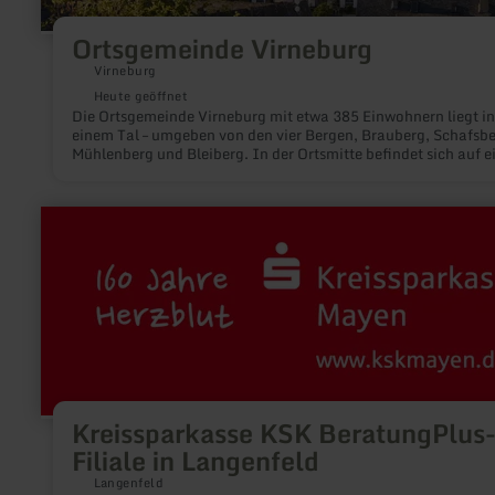
Ortsgemeinde Virneburg
Virneburg
Heute geöffnet
Die Ortsgemeinde Virneburg mit etwa 385 Einwohnern liegt in
einem Tal – umgeben von den vier Bergen, Brauberg, Schafsbe
Mühlenberg und Bleiberg. In der Ortsmitte befindet sich auf e
weiteren Erhebung die Burgruine Virneburg sowie, in den beid
oberen Etagen des ehemaligen Schulgebäudes, das
Heimatmuseum mit einer Dokumentation der Virneburger
mehr
Geschichte.
erfahren
zu:
Kreissparkasse
KSK
BeratungPlus-
Filiale
in
Langenfeld
Kreissparkasse KSK BeratungPlus
Filiale in Langenfeld
Langenfeld