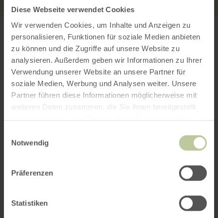
Diese Webseite verwendet Cookies
Eiskeller
Wir verwenden Cookies, um Inhalte und Anzeigen zu
Wallstraße 23
54576 Hillesheim
personalisieren, Funktionen für soziale Medien anbieten
E-Mail
zu können und die Zugriffe auf unsere Website zu
Webseite
analysieren. Außerdem geben wir Informationen zu Ihrer
Anreise planen
Verwendung unserer Website an unsere Partner für
in Karte anzeigen
soziale Medien, Werbung und Analysen weiter. Unsere
Partner führen diese Informationen möglicherweise mit
weiteren Daten zusammen, die Sie ihnen bereitgestellt
haben oder die sie im Rahmen Ihrer Nutzung der Dienste
Das könnte auch
gesammelt haben.
Einwilligungsauswahl
Notwendig
noch interessant
sein
Präferenzen
Statistiken