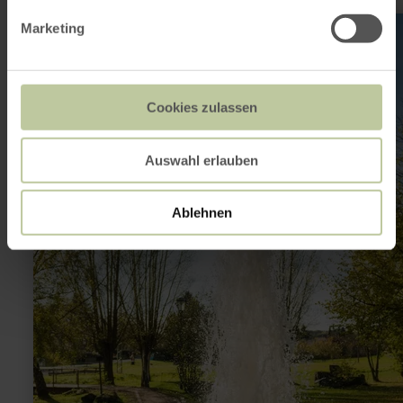
mehr
Marketing
erfahren
zu:
Wallender
Born
Cookies zulassen
Auswahl erlauben
Ablehnen