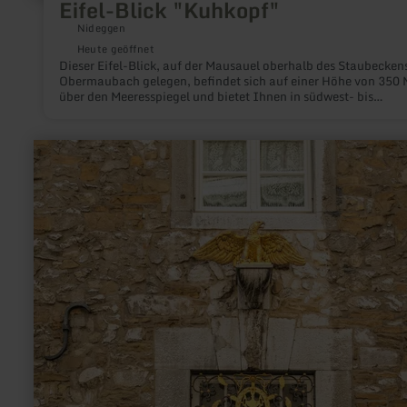
Eifel-Blick "Kuhkopf"
Nideggen
Heute geöffnet
Dieser Eifel-Blick, auf der Mausauel oberhalb des Staubecken
Obermaubach gelegen, befindet sich auf einer Höhe von 350 
über den Meeresspiegel und bietet Ihnen in südwest- bis
nordwestlicher Richtung einen Fernblick über die Hochfläche 
Rureifel und den Hürtgenwald bis hin zum Hohen Venn.
mehr
erfahren
zu:
Kupferhof
Adler-
Apotheke