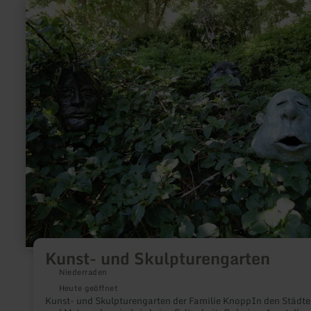
mehr
erfahren
zu:
Kunst-
und
Skulpturengarten
Kunst- und Skulpturengarten
Niederraden
Heute geöffnet
Kunst- und Skulpturengarten der Familie KnoppIn den Städte