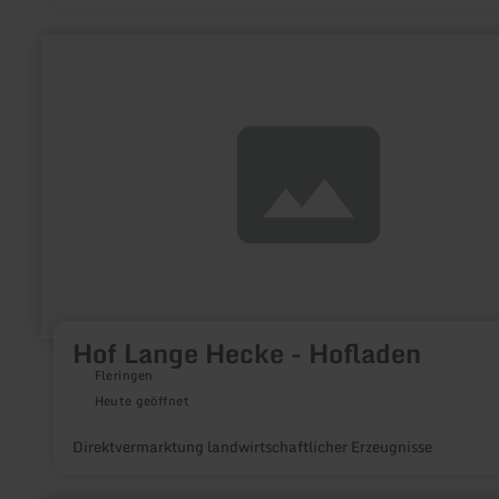
mehr
erfahren
zu:
Hof
Lange
Hecke
-
Hofladen
Hof Lange Hecke - Hofladen
Fleringen
Heute geöffnet
Direktvermarktung landwirtschaftlicher Erzeugnisse