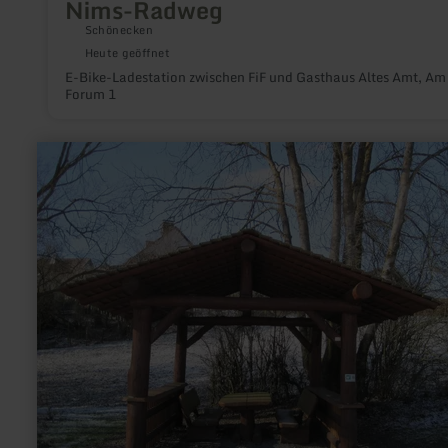
Nims-Radweg
Schönecken
Heute geöffnet
E-Bike-Ladestation zwischen FiF und Gasthaus Altes Amt, Am
Forum 1
mehr
erfahren
zu:
Wanderschutzhütte
Kerschenbach