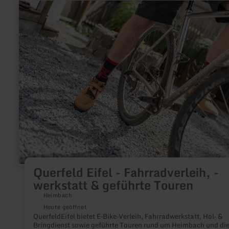
mehr
erfahren
zu:
Querfeld
Eifel
-
Fahrradverleih,
-
werkstatt
&amp;
geführte
Touren
Querfeld Eifel - Fahrradverleih, -
werkstatt & geführte Touren
Heimbach
Heute geöffnet
QuerfeldEifel bietet E‑Bike‑Verleih, Fahrradwerkstatt, Hol‑ &
Bringdienst sowie geführte Touren rund um Heimbach und di