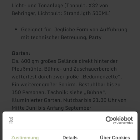
Licht- und Tonanlage (Tonpult: X32 von
Behringer, Lichtpult: Strandligth 500ML)
Geeignet für: Jegliche Form von Aufführung
mit technischer Betreuung, Party
Garten:
Ca. 600 qm großes Gelände direkt hinter der
Pleußmühle. Bühne- und Zuschauerbereich
wetterfest durch zwei große „Beduinenzelte“.
Ein weiterer großer Schirm. Bestuhlbar bis zu
150 Personen. Technik: siehe „Bühne“,
illuminierter Garten. Nutzbar bis 21.30 Uhr von
Mitte Juni bis Anfang September
Geeignet für: Jegliche Form von Aufführung
mit technischer Betreuung, Gartenfest,
Zustimmung
Details
Über Cookies
Empfang