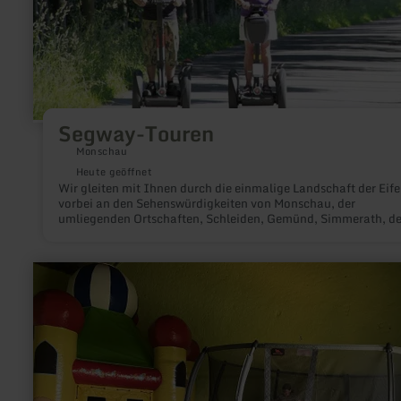
Segway-Touren
Monschau
Heute geöffnet
Wir gleiten mit Ihnen durch die einmalige Landschaft der Eife
vorbei an den Sehenswürdigkeiten von Monschau, der
umliegenden Ortschaften, Schleiden, Gemünd, Simmerath, d
nahegelegenen Belgien, dem Rursee und nicht zu vergessen 
Ravelweg.
mehr
erfahren
zu:
Indoor
Kinder
Siggis
Spielscheune