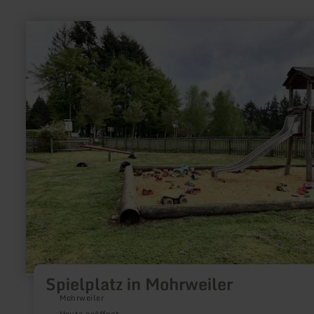
mehr
erfahren
zu:
Spielplatz
in
Mohrweiler
Spielplatz in Mohrweiler
Mohrweiler