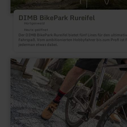
DIMB BikePark Rureifel
Hürtgenwald
Heute geöffnet
Der DIMB BikePark Rureifel bietet fünf Lines für den ultimati
Fahrspaß. Vom ambitionierten Hobbyfahrer bis zum Profi ist f
jederman etwas dabei.
mehr
erfahren
zu:
Querfeld
Eifel
-
Fahrradverleih,
-
werkstatt
&amp;
geführte
Touren