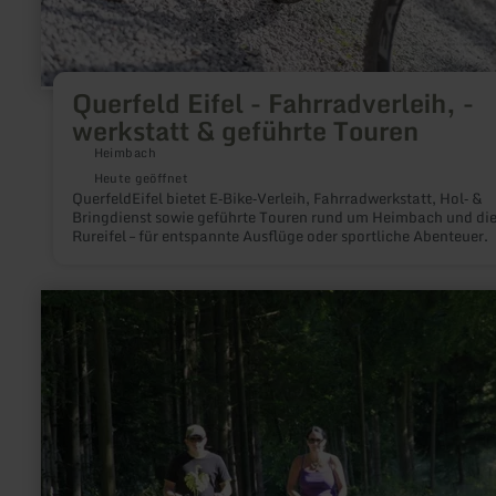
Querfeld Eifel - Fahrradverleih, -
werkstatt & geführte Touren
Heimbach
Heute geöffnet
QuerfeldEifel bietet E‑Bike‑Verleih, Fahrradwerkstatt, Hol‑ &
Bringdienst sowie geführte Touren rund um Heimbach und di
Rureifel – für entspannte Ausflüge oder sportliche Abenteuer.
mehr
erfahren
zu:
Segway-
Touren