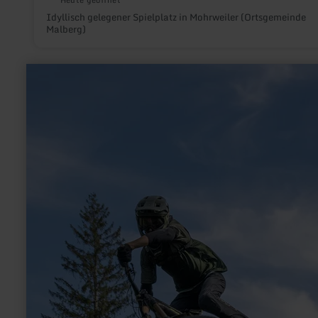
Heute geöffnet
Idyllisch gelegener Spielplatz in Mohrweiler (Ortsgemeinde
Malberg)
mehr
erfahren
zu:
DIMB
BikePark
Rureifel