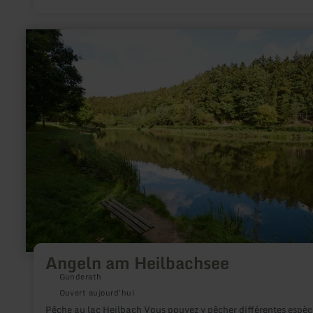
en
savoir
plus
sur
:
Angeln
am
Heilbachsee
Angeln am Heilbachsee
Gunderath
Ouvert aujourd'hui
Pêche au lac Heilbach Vous pouvez y pêcher différentes espèc