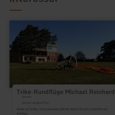
en
savoir
plus
sur
:
Trike-
Rundflüge
Michael
Reinhardt
Trike-Rundflüge Michael Reinhard
Ernzen
Ouvert aujourd'hui
Avec un trike, vous pouvez planer dans les airs comme un
oiseau.