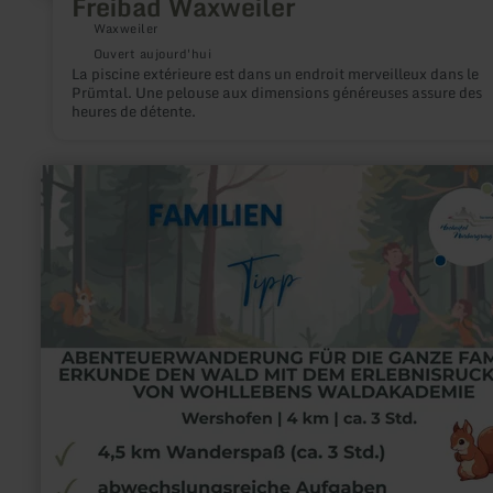
Freibad Waxweiler
Waxweiler
Ouvert aujourd'hui
La piscine extérieure est dans un endroit merveilleux dans le
Prümtal. Une pelouse aux dimensions généreuses assure des
heures de détente.
en
savoir
plus
sur
:
Wohllebens
Waldakademie