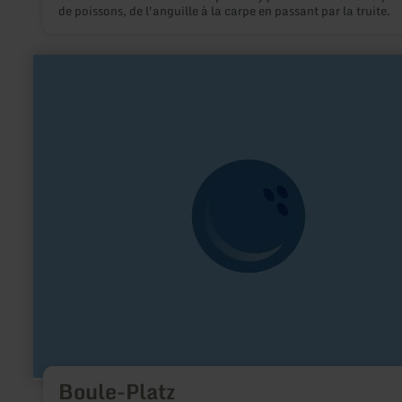
de poissons, de l'anguille à la carpe en passant par la truite.
en
savoir
plus
sur
:
Boule-
Platz
Boule-Platz