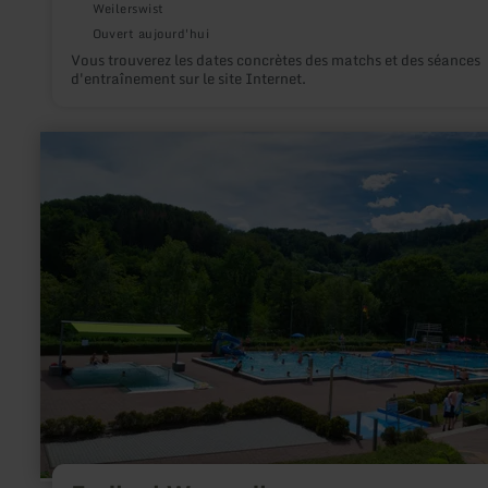
Weilerswist
Ouvert aujourd'hui
Vous trouverez les dates concrètes des matchs et des séances
d'entraînement sur le site Internet.
en
savoir
plus
sur
:
Freibad
Waxweiler