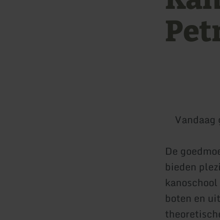
Pet
Vandaag 
De goedmoed
bieden plezi
kanoschool 
boten en ui
theoretisch