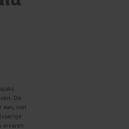
ajaks
anoën. De
r aan, met
tvoerige
n ervaren