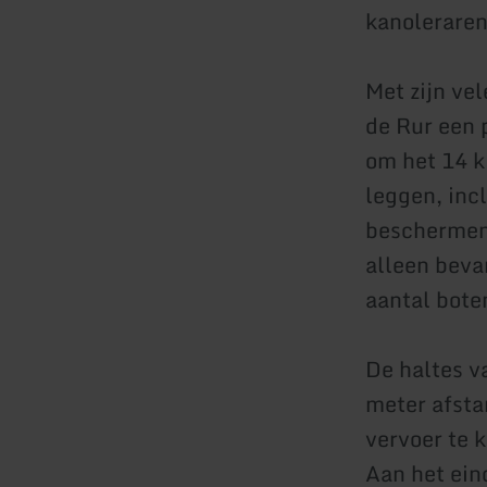
kanoleraren
Met zijn ve
de Rur een 
om het 14 k
leggen, inc
beschermen 
alleen beva
aantal bote
De haltes 
meter afsta
vervoer te 
Aan het eind