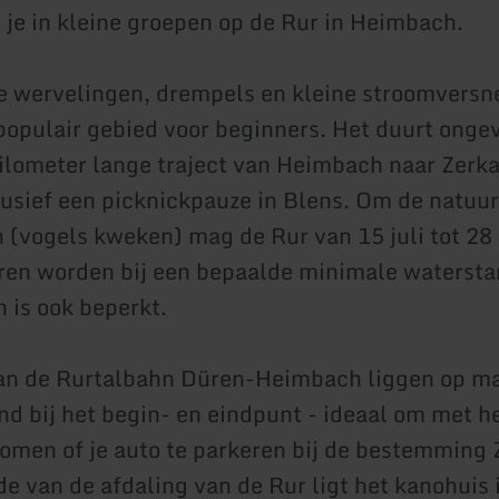
 je in kleine groepen op de Rur in Heimbach.
le wervelingen, drempels en kleine stroomversne
populair gebied voor beginners. Het duurt ongev
ilometer lange traject van Heimbach naar Zerkal
lusief een picknickpauze in Blens. Om de natuur
(vogels kweken) mag de Rur van 15 juli tot 28 
ren worden bij een bepaalde minimale watersta
n is ook beperkt.
van de Rurtalbahn Düren-Heimbach liggen op m
nd bij het begin- en eindpunt - ideaal om met h
komen of je auto te parkeren bij de bestemming 
e van de afdaling van de Rur ligt het kanohuis i