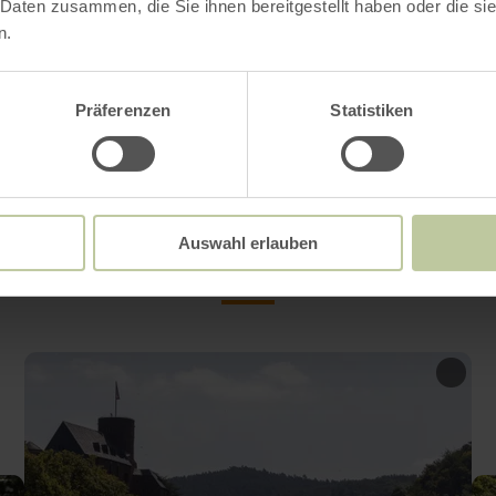
 Daten zusammen, die Sie ihnen bereitgestellt haben oder die s
 het meer worden aangeboden (gecombineerde
n.
ano/barbecuetocht). Beide opties zijn erg popu
es.
Präferenzen
Statistiken
Impressies
Auswahl erlauben