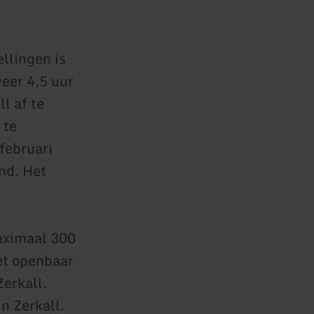
llingen is
eer 4,5 uur
l af te
 te
februari
nd. Het
aximaal 300
et openbaar
Zerkall.
n Zerkall.