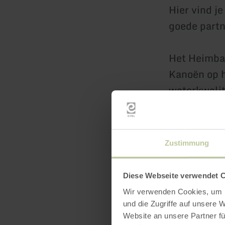
Hier vind j
goede partn
Het Heimbac
Kanoën op h
waterkwalit
veranderen
op redelij
waterkrachtc
Zustimmung
bezocht.
Diese Webseite verwendet 
De kanotoch
Wir verwenden Cookies, um I
ervaring in
und die Zugriffe auf unsere 
samenzijn a
Website an unsere Partner fü