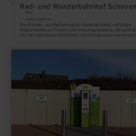
Rad- und Wanderbahnhof Scheve
Kall
Heute geöffnet
Die Wander- und Radfahrregion Nordeifel bietet vielfältige
Möglichkeiten zur Freizeit-und Urlaubsgestaltung, die auch di
von den zahlreichen Bahnhöfen und Haltepunkten aus erreich
werden können. Durch den Ausbau zu Rad- und Wanderbahn
werden diese Möglichkeiten besser dargestellt: Der Besucher e
am Bahnhof einen Überblick über die Rad- und
mehr
Wandermöglichkeiten in der Nähe und wird über eine einheitl
erfahren
Markierung zu den bestehenden Rad- und Wanderwegen geleit
zu:
LIDL
E-
Tankstelle
Wittlich
Kurfürstenstraße