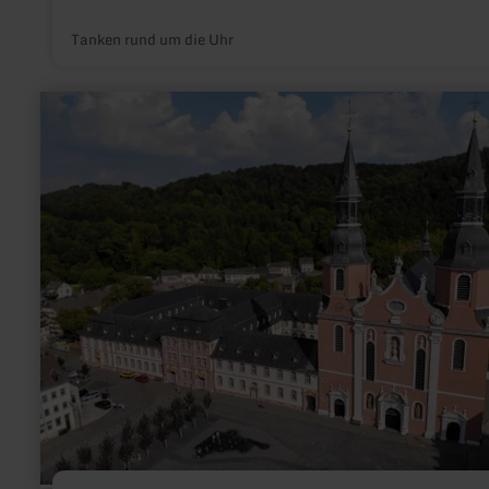
Tanken rund um die Uhr
mehr
erfahren
zu:
Taxi
Karls