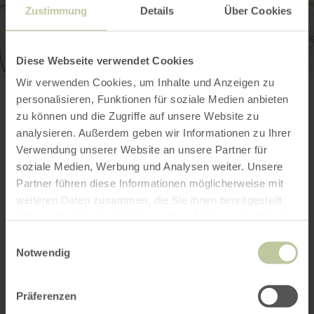
Zustimmung
Details
Über Cookies
Diese Webseite verwendet Cookies
Tourist-Information Wittlich Stadt & Land
Wir verwenden Cookies, um Inhalte und Anzeigen zu
Marktplatz / Neustraße 2
personalisieren, Funktionen für soziale Medien anbieten
54516 Wittlich
zu können und die Zugriffe auf unsere Website zu
0049 6571 146624
analysieren. Außerdem geben wir Informationen zu Ihrer
E-Mail
Verwendung unserer Website an unsere Partner für
Webseite
soziale Medien, Werbung und Analysen weiter. Unsere
Anreise planen
Partner führen diese Informationen möglicherweise mit
in Karte anzeigen
weiteren Daten zusammen, die Sie ihnen bereitgestellt
haben oder die sie im Rahmen Ihrer Nutzung der Dienste
gesammelt haben.
Einwilligungsauswahl
Notwendig
Das könnte auch
noch interessant
Präferenzen