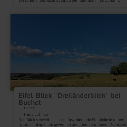
Ein schöner barocker Saalbau befindet sich in St. Johann.
mehr
erfahren
zu:
Eifel-
Blick
"Dreiländerblick"
bei
Buchet
Eifel-Blick "Dreiländerblick" bei
Buchet
Buchet
Heute geöffnet
Den Blick schweifen lassen, faszinierende Einblicke in unberü
Naturschutzgebiete gewinnen und atemberaubende Fernsicht