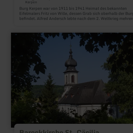
Kerpen
Burg Kerpen war von 1911 bis 1941 Heimat des bekannten
Eifelmalers Fritz von Wille, dessen Grab sich oberhalb der Bur
befindet. Alfred Andersch lebte nach dem 2. Weltkrieg mehrer
Jahre auf Burg Kerpen. Die Burg befindet sich zurzeit im
Privatbesitz und kann nur von außen besichtigt werden.
mehr
erfahren
zu:
Barockkirche
St.
Cäcilia
Barockkirche St. Cäcilia