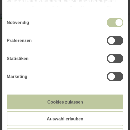
weiteren Daten zusammen, die Sie ihnen bereitgestellt
haben oder die sie im Rahmen Ihrer Nutzung der Dienste
gesammelt haben.
Einwilligungsauswahl
Historisches Stadtviertel Buttermarkt
Notwendig
Hauptstraße 286
53518 Adenau
E-Mail
Präferenzen
Webseite
Anreise planen
Statistiken
in Karte anzeigen
Marketing
Das könnte auch
noch interessant
Cookies zulassen
sein
Auswahl erlauben