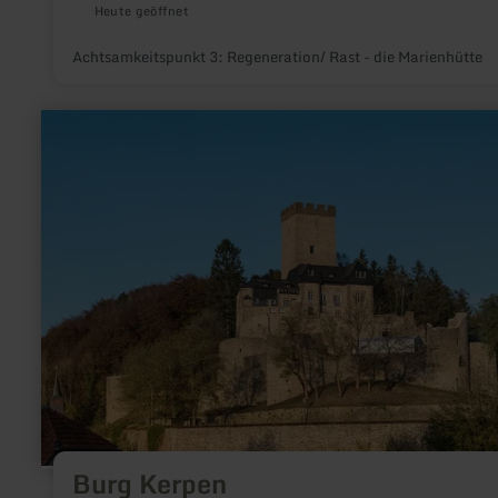
Heute geöffnet
Achtsamkeitspunkt 3: Regeneration/ Rast - die Marienhütte
mehr
erfahren
zu:
Burg
Kerpen
Burg Kerpen