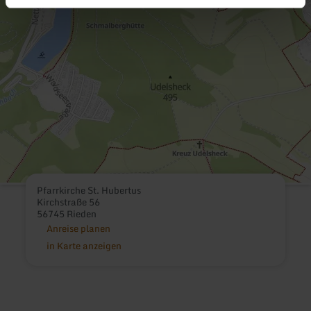
Pfarrkirche St. Hubertus
Kirchstraße 56
56745 Rieden
Anreise planen
in Karte anzeigen