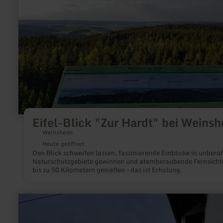
Weinsheim
Eifel-Blick "Zur Hardt" bei Weins
Weinsheim
Heute geöffnet
Den Blick schweifen lassen, faszinierende Einblicke in unberü
Naturschutzgebiete gewinnen und atemberaubende Fernsicht
bis zu 50 Kilometern genießen – das ist Erholung.
mehr
erfahren
zu:
Der