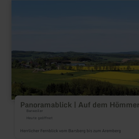
mehr
erfahren
zu:
Panoramablick
|
Auf
dem
Hömmerich
Panoramablick | Auf dem Hömmer
Barweiler
Heute geöffnet
Herrlicher Fernblick vom Barsberg bis zum Aremberg