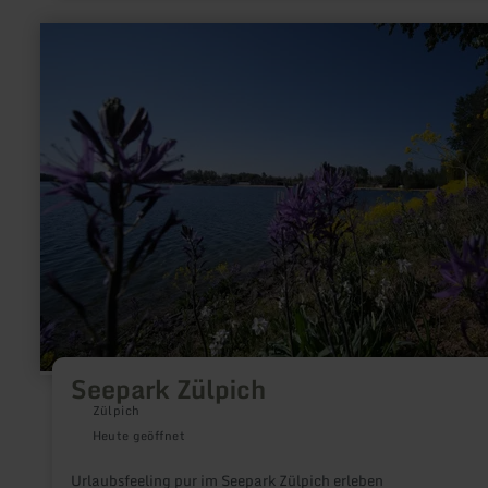
mehr
erfahren
zu:
Seepark
Zülpich
Seepark Zülpich
Zülpich
Heute geöffnet
Urlaubsfeeling pur im Seepark Zülpich erleben