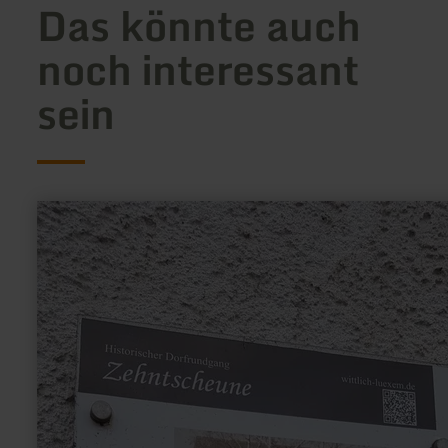
Das könnte auch
noch interessant
sein
mehr
erfahren
zu:
Zehntscheune
Lüxem