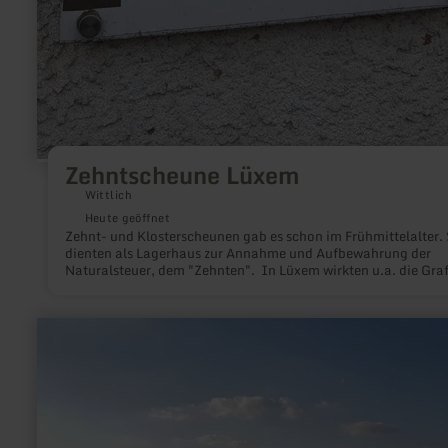
Zehntscheune Lüxem
Wittlich
Heute geöffnet
Zehnt- und Klosterscheunen gab es schon im Frühmittelalter. 
dienten als Lagerhaus zur Annahme und Aufbewahrung der
Naturalsteuer, dem "Zehnten". In Lüxem wirkten u.a. die Gra
von Manderscheid als Vögte für die Abtei St. Maximin in Trier
erhoben den Zehnten für die Mönche.
mehr
erfahren
zu:
Eifel-
Blick
"Zur
Hardt"
bei