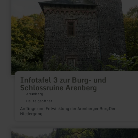
zur
Burg-
und
Schlossruine
Arenberg
Infotafel 3 zur Burg- und
Schlossruine Arenberg
Aremberg
Heute geöffnet
Anfänge und Entwicklung der Arenberger BurgDer
Niedergang
mehr
erfahren