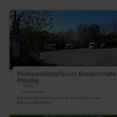
mehr
erfahren
zu:
Wohnmobilstellplatz
Brauerstraße
Mendig
Wohnmobilstellplatz Brauerstraße
Mendig
Mendig
Heute geöffnet
Der Stellplatz bietet Platz für 10 Wohnmobile in der
Brauerstraße Mendig.
mehr