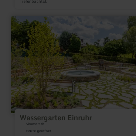
Tiefenbachtal.
mehr
erfahren
zu:
Wassergarten
Einruhr
Wassergarten Einruhr
Simmerath
Heute geöffnet