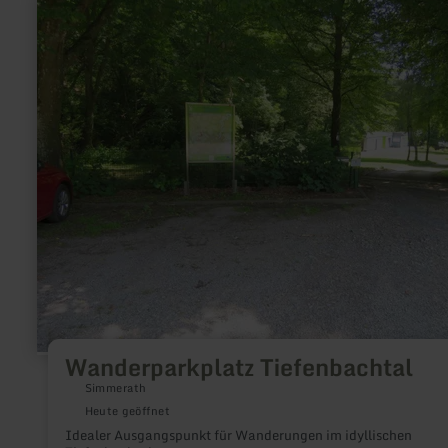
erfahren
zu:
Wanderparkplatz
Tiefenbachtal
Wanderparkplatz Tiefenbachtal
Simmerath
Heute geöffnet
Idealer Ausgangspunkt für Wanderungen im idyllischen