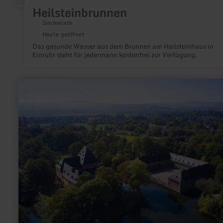
Heilsteinbrunnen
Simmerath
Heute geöffnet
Das gesunde Wasser aus dem Brunnen am Heilsteinhaus in
Einruhr steht für jedermann kostenfrei zur Verfügung.
mehr
erfahren
zu:
Schloss
Burgau
-
Tagungsstätte