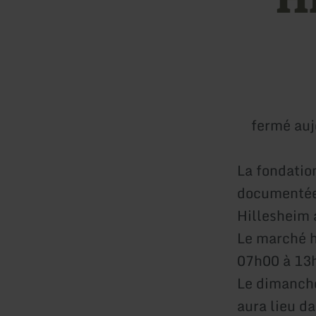
fermé auj
La fondatio
documentée,
Hillesheim
Le marché h
07h00 à 13
Le dimanche
aura lieu d