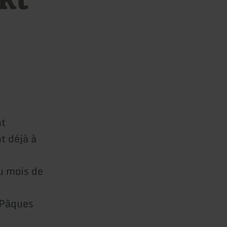
nt
t déjà à
u mois de
 Pâques