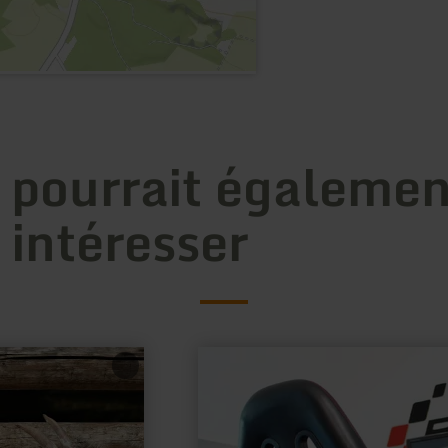
 pourrait égalemen
 intéresser
en
savoir
plus
sur
:
RaceRoom