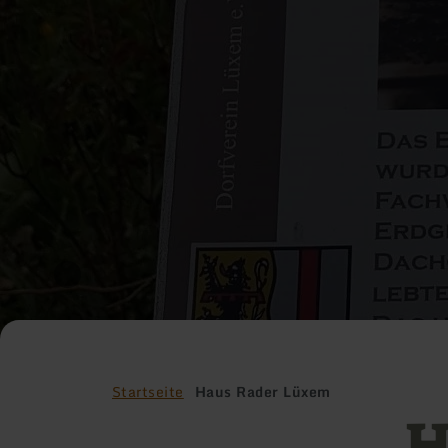
Startseite
Haus Rader Lüxem
H