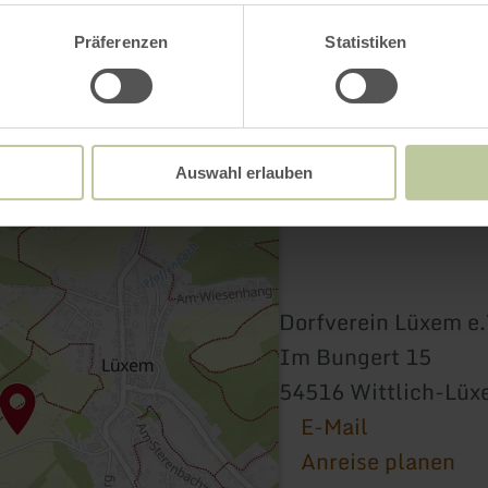
Präferenzen
Statistiken
Auswahl erlauben
Dorfverein Lüxem e.
Im Bungert 15
54516 Wittlich-Lü
E-Mail
Anreise planen