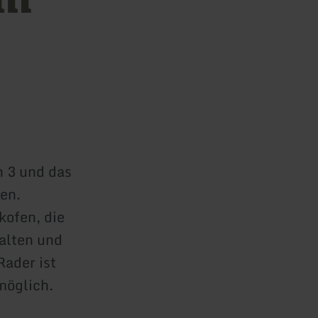
n 3 und das
en.
ofen, die
alten und
ader ist
möglich.