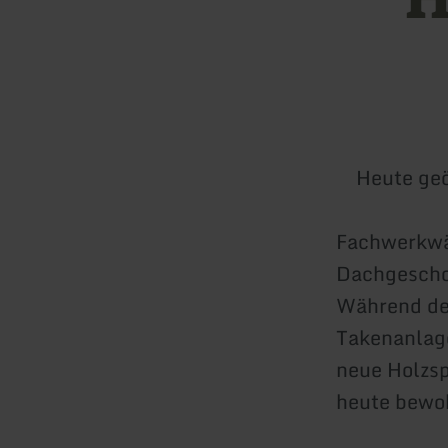
Heute geö
Fachwerkwän
Dachgeschos
Während de
Takenanlage
neue Holzsp
heute bewoh