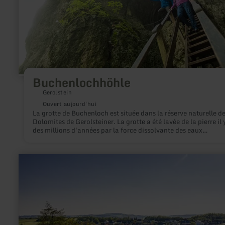
Buchenlochhöhle
Gerolstein
Ouvert aujourd'hui
La grotte de Buchenloch est située dans la réserve naturelle d
Dolomites de Gerolsteiner. La grotte a été lavée de la pierre il 
des millions d'années par la force dissolvante des eaux
souterraines et est ouverte toute l'année.
en
savoir
plus
sur
:
Burgruine
Ulmen