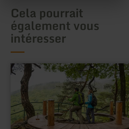
Cela pourrait
également vous
intéresser
en
savoir
plus
sur
:
Eifel-
Blick
-
"Perdsley"
in
Monschau-
Rohren