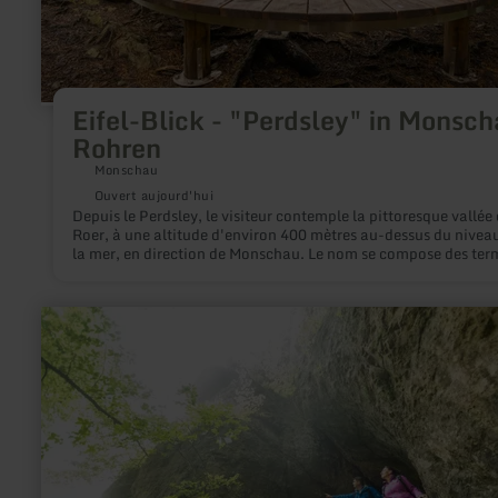
Eifel-Blick - "Perdsley" in Monsch
Rohren
Monschau
Ouvert aujourd'hui
Depuis le Perdsley, le visiteur contemple la pittoresque vallée 
Roer, à une altitude d'environ 400 mètres au-dessus du nivea
la mer, en direction de Monschau. Le nom se compose des ter
"Perd" pour cheval et "Ley" pour rocher.
en
savoir
plus
sur
:
Buchenlochhöhle