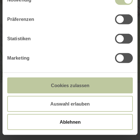
Präferenzen
Statistiken
Marketing
Dorfverein Lüxem e.V.
Cookies zulassen
Im Bungert 15
54516 Wittlich-Lüxem
E-mail
Auswahl erlauben
Planifier votre arrivée
Afficher sur la carte
Ablehnen